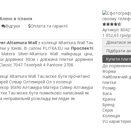
Відгуки
Оплата та гарантії
Артикул:
8042
1 052,63 грн/p
Дізнатися з
ver-Altamura Wall
з колекції Altamura Wall Tau
ки у Києві. В салоні PLITKA.EU на
Проспекті
Підібрати а
atera Silver-Altamura Wall найкраща ціна,
Купити плит
ки дорівнює 30см і довжина плитки дорівнює
assic 7047 Телеґрей 4 Pantone 2708.
До порівнянн
Форма
лекції Altamura Wall Tau може бути прочитано
Найближчий д
рєй Сілвар Олтемєрєй Ол з колекції
плитки
екор 30x90 Алтамура Матера Сілвер Алтамура
Розмір
литки Tau може бути помилково написаний як
Вага
 на неправильній розкладці виглядає як
Країна
Бренд
Серія
Колекція
Усі характери