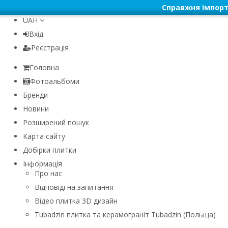
Справжня імпорт
UAH
Вхід
Реєстрація
Головна
Фотоальбоми
Бренди
Новини
Розширений пошук
Карта сайту
Добірки плитки
Інформація
Про нас
Відповіді на запитання
Відео плитка 3D дизайн
Tubadzin плитка та керамограніт Tubadzin (Польща)