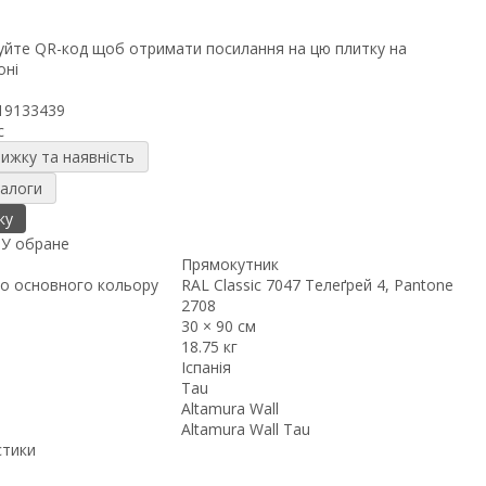
19133439
c
нижку та наявність
налоги
ку
я
У обране
Прямокутник
о основного кольору
RAL Classic 7047 Телеґрей 4, Pantone
2708
30 × 90 см
18.75 кг
Іспанія
Tau
Altamura Wall
Altamura Wall Tau
стики