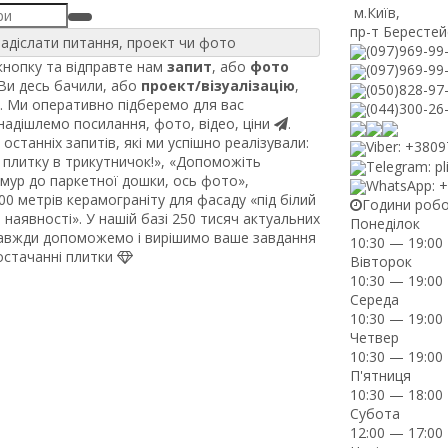
м.Київ
,
пр-т Берестей
адіслати питання, проект чи фото
(097)969-99
нопку та відправте нам
запит
, або
фото
(097)969-99
 Ви десь бачили, або
проект/візуалізацію
,
(050)828-97
. Ми оперативно підберемо для вас
(044)300-26
 надішлемо посилання, фото, відео, ціни
.
останніх запитів, які ми успішно реалізували:
Viber: +380
плитку в трикутничок!», «Допоможіть
Telegram: pl
рмур до паркетної дошки, ось фото»,
WhatsApp: 
0 метрів керамограніту для фасаду «під білий
Години роб
наявності». У нашій базі 250 тисяч актуальних
Понеділок
завжди допоможемо і вирішимо ваше завдання
10:30 — 19:00
постачанні плитки
Вівторок
10:30 — 19:00
Середа
10:30 — 19:00
Четвер
10:30 — 19:00
П'ятниця
10:30 — 18:00
Субота
12:00 — 17:00