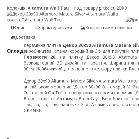
Колекція:
Altamura Wall Tau
Код товару plitka.eu:
2l9k8
Опис
Характеристики
Колірна гамма плитки
Доставка
Керамічна плитка
Декор 30x90 Altamura Matera Sil
Огляд
виробництва Іспанія хороший вибір для покупки плит
Перемоги 20
, на плитку Декор 30x90 Altamura M
безкоштовний 3D дизайн та гарантія. Ширина плит
90см. Найближчий до основного кольору плитки RAL Cl
Декор 30x90 Altamura Matera Silver-Altamura Wall з ко
англійською мовою як "Декор 30x90 Олтемєрєй Мейта
Олтемєрєй Ол То", на неправильно прочитаном як "Д
Валл з колекції Алтамура Валл Тау". Виробник цієї п
Tau, Ta, То, Тау і навіть як Ефг, А саме слово плитка
GKBNRF.