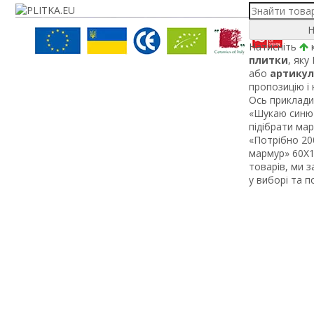
Н
Натисніть
к
плитки
, яку
або
артикул
пропозицію і
Ось приклади 
«Шукаю синю 
підібрати ма
«Потрібно 200
мармур» 60Х1 
товарів, ми 
у виборі та 