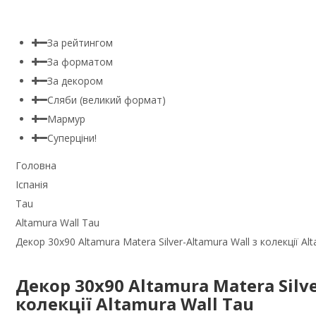
За рейтингом
За форматом
За декором
Сляби (великий формат)
Мармур
Суперціни!
Головна
Іспанія
Tau
Altamura Wall Tau
Декор 30x90 Altamura Matera Silver-Altamura Wall з колекції Al
Декор 30x90 Altamura Matera Silve
колекції Altamura Wall Tau