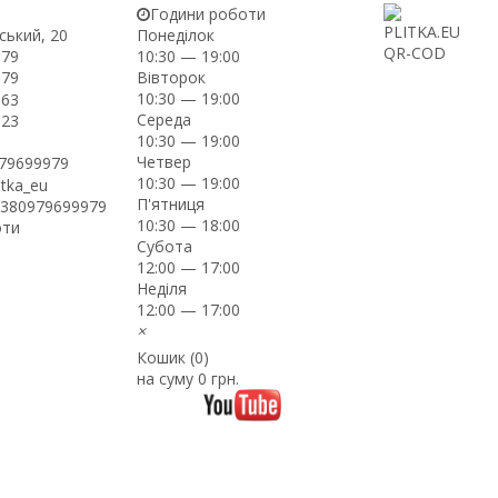
Години роботи
ський, 20
Понеділок
-79
10:30 — 19:00
Вівторок
-79
10:30 — 19:00
-63
Середа
-23
10:30 — 19:00
Четвер
979699979
10:30 — 19:00
itka_eu
П'ятниця
+380979699979
10:30 — 18:00
оти
Субота
12:00 — 17:00
Неділя
12:00 — 17:00
×
Кошик (
0
)
на суму
0 грн.