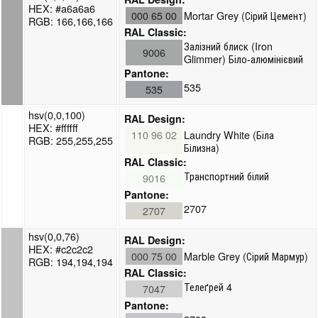
HEX: #a6a6a6
000 65 00
Mortar Grey (Сірий Цемент)
RGB: 166,166,166
RAL Classic:
Залізний блиск (Iron
9006
Glimmer) Біло-алюмінієвий
Pantone:
535
535
hsv(0,0,100)
RAL Design:
HEX: #ffffff
110 96 02
Laundry White (Біла
RGB: 255,255,255
Білизна)
RAL Classic:
Транспортний білий
9016
Pantone:
2707
2707
hsv(0,0,76)
RAL Design:
HEX: #c2c2c2
000 75 00
Marble Grey (Сірий Мармур)
RGB: 194,194,194
RAL Classic:
Телеґрей 4
7047
Pantone: