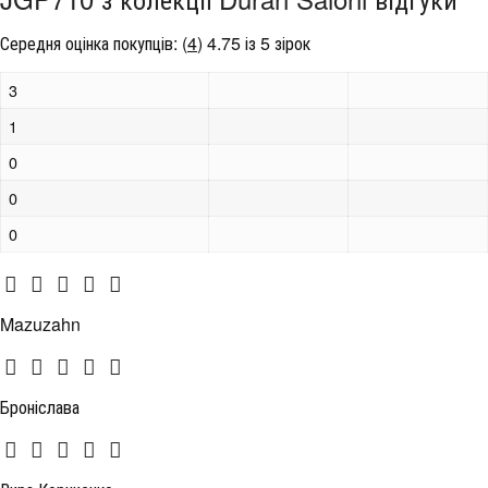
Середня оцінка покупців:
(
4
)
4.75 із 5 зірок
3
1
0
0
0
Mazuzahn
Броніслава