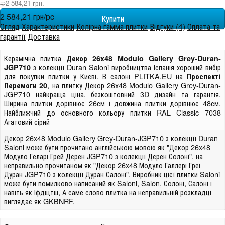
➫2 584,21 грн.
2 584,21 грн/pc
Огляд
Характеристики
Колірна гамма плитки
Відгуки (4)
Оплата та
гарантії
Доставка
Керамічна плитка
Декор 26x48 Modulo Gallery Grey-Duran-
з колекції Duran Saloni виробництва Іспанія хороший вибір
JGP710
для покупки плитки у Києві. В салоні PLITKA.EU на
Проспекті
, на плитку Декор 26x48 Modulo Gallery Grey-Duran-
Перемоги 20
JGP710 найкраща ціна, безкоштовний 3D дизайн та гарантія.
Ширина плитки дорівнює 26см і довжина плитки дорівнює 48см.
Найближчий до основного кольору плитки RAL Classic 7038
Агатовий сірий
Декор 26x48 Modulo Gallery Grey-Duran-JGP710 з колекції Duran
Saloni може бути прочитано англійською мовою як "Декор 26x48
Модуло Геларі Грей Дєрен JGP710 з колекції Дєрен Солоні", на
неправильно прочитаном як "Декор 26x48 Модуло Галлері Греі
Дуран JGP710 з колекції Дуран Салоні". Виробник цієї плитки Saloni
може бути помилково написаний як Saloni, Salon, Солоні, Салоні і
навіть як Іфдщтш, А саме слово плитка на неправильній розкладці
виглядає як GKBNRF.