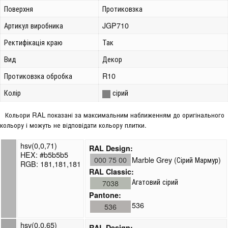
Поверхня
Протиковзка
Артикул виробника
JGP710
Ректифікація краю
Так
Вид
Декор
Протиковзка обробка
R10
Колір
сірий
Кольори RAL показані за максимальним наближенням до оригінального
кольору і можуть не відповідати кольору плитки.
hsv(0,0,71)
RAL Design:
HEX: #b5b5b5
000 75 00
Marble Grey (Сірий Мармур)
RGB: 181,181,181
RAL Classic:
Агатовий сірий
7038
Pantone:
536
536
hsv(0,0,65)
RAL Design: