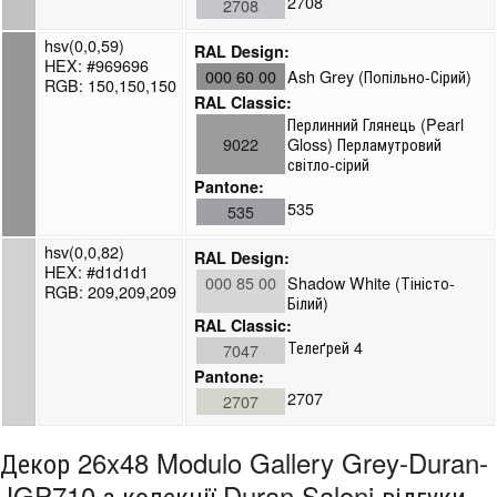
2708
2708
hsv(0,0,59)
RAL Design:
HEX: #969696
000 60 00
Ash Grey (Попільно-Сірий)
RGB: 150,150,150
RAL Classic:
Перлинний Глянець (Pearl
9022
Gloss) Перламутровий
світло-сірий
Pantone:
535
535
hsv(0,0,82)
RAL Design:
HEX: #d1d1d1
000 85 00
Shadow White (Тіністо-
RGB: 209,209,209
Білий)
RAL Classic:
Телеґрей 4
7047
Pantone:
2707
2707
Декор 26x48 Modulo Gallery Grey-Duran-
JGP710 з колекції Duran Saloni відгуки