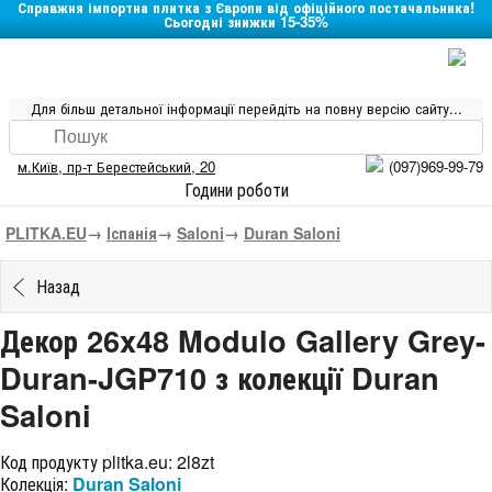
Справжня імпортна плитка з Європи від офіційного постачальника!
Сьогодні знижки 15-35%
Для більш детальної інформації перейдіть на повну версію сайту...
м.Київ
,
пр-т Берестейський, 20
(097)969-99-79
Години роботи
PLITKA.EU
→
Іспанія
→
Saloni
→
Duran Saloni
Назад
Декор 26x48 Modulo Gallery Grey-
Duran-JGP710 з колекції Duran
Saloni
Код продукту plitka.eu:
2l8zt
Колекція:
Duran Saloni