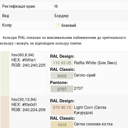
Ректифікація краю
Ні
Вид
Бордюр
Колір
бежевий
Кольори RAL показані за максимальним наближенням до оригінального
кольору і можуть не відповідати кольору плитки.
hsv(60,6,94)
RAL Design:
HEX: #f0f0e1
110 93 05
Raffia White (Біле Лико)
RGB: 240,240,225
RAL Classic:
Світло-сірий
9002
Pantone:
2707
2707
hsv(30,13,94)
RAL Design:
HEX: #f0e0d1
070 90 10
Light Corn (Світла
RGB: 240,224,209
Кукурудза)
RAL Classic:
Світла слонова кістка
1015