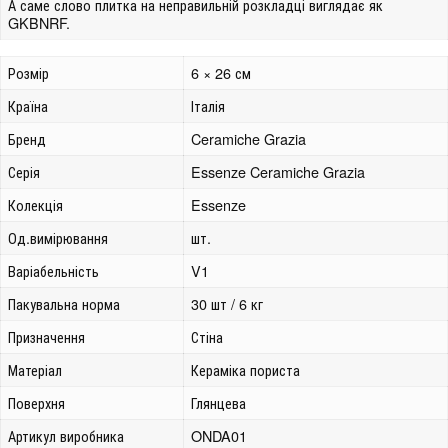
А саме слово плитка на неправильній розкладці виглядає як
GKBNRF.
Розмір
6 × 26 см
Країна
Італія
Бренд
Ceramiche Grazia
Серія
Essenze Ceramiche Grazia
Колекція
Essenze
Од.вимірювання
шт.
Варіабельність
V1
Пакувальна норма
30 шт / 6 кг
Призначення
Стіна
Матеріал
Кераміка пориста
Поверхня
Глянцева
Артикул виробника
ONDA01