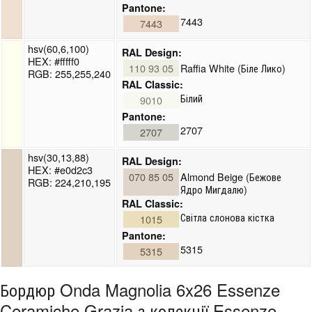
Pantone:
7443
7443
hsv(60,6,100)
RAL Design:
HEX: #fffff0
110 93 05
Raffia White (Біле Лико)
RGB: 255,255,240
RAL Classic:
Білий
9010
Pantone:
2707
2707
hsv(30,13,88)
RAL Design:
HEX: #e0d2c3
070 85 05
Almond Beige (Бежове
RGB: 224,210,195
Ядро Мигдалю)
RAL Classic:
Світла слонова кістка
1015
Pantone:
5315
5315
Бордюр Onda Magnolia 6x26 Essenze
Ceramiche Grazia з колекції Essenze