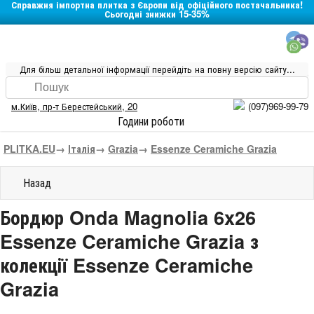
Справжня імпортна плитка з Європи від офіційного постачальника!
Сьогодні знижки 15-35%
Для більш детальної інформації перейдіть на повну версію сайту...
м.Київ
,
пр-т Берестейський, 20
(097)969-99-79
Години роботи
PLITKA.EU
→
Італія
→
Grazia
→
Essenze Ceramiche Grazia
Назад
Бордюр Onda Magnolia 6x26
Essenze Ceramiche Grazia з
колекції Essenze Ceramiche
Grazia