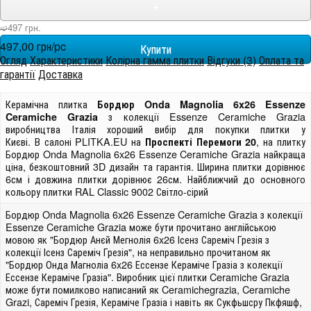
+
➫497 грн.
497,00 грн/pc
Огляд
Характеристики
Колірна гамма плитки
Відгуки (3)
Оплата та
гарантії
Доставка
Керамічна плитка
Бордюр Onda Magnolia 6x26 Essenze
з колекції Essenze Ceramiche Grazia
Ceramiche Grazia
виробництва Італія хороший вибір для покупки плитки у
Києві. В салоні PLITKA.EU на
, на плитку
Проспекті Перемоги 20
Бордюр Onda Magnolia 6x26 Essenze Ceramiche Grazia найкраща
ціна, безкоштовний 3D дизайн та гарантія. Ширина плитки дорівнює
6см і довжина плитки дорівнює 26см. Найближчий до основного
кольору плитки RAL Classic 9002 Світло-сірий
Бордюр Onda Magnolia 6x26 Essenze Ceramiche Grazia з колекції
Essenze Ceramiche Grazia може бути прочитано англійською
мовою як "Бордюр Анєй Мегнолія 6x26 Ісенз Сареміч Грезія з
колекції Ісенз Сареміч Грезія", на неправильно прочитаном як
"Бордюр Онда Магноліа 6x26 Ессензе Кераміче Гразіа з колекції
Ессензе Кераміче Гразіа". Виробник цієї плитки Ceramiche Grazia
може бути помилково написаний як Ceramichegrazia, Ceramiche
Grazi, Сареміч Грезія, Кераміче Гразіа і навіть як Сукфьшсру Пкфяшф,