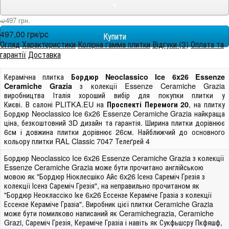
+
➫497 грн.
497,00 грн/pc
Огляд
Характеристики
Колірна гамма плитки
Відгуки (3)
Оплата та
гарантії
Доставка
Керамічна плитка
Бордюр Neoclassico Ice 6x26 Essenze
з колекції Essenze Ceramiche Grazia
Ceramiche Grazia
виробництва Італія хороший вибір для покупки плитки у
Києві. В салоні PLITKA.EU на
, на плитку
Проспекті Перемоги 20
Бордюр Neoclassico Ice 6x26 Essenze Ceramiche Grazia найкраща
ціна, безкоштовний 3D дизайн та гарантія. Ширина плитки дорівнює
6см і довжина плитки дорівнює 26см. Найближчий до основного
кольору плитки RAL Classic 7047 Телеґрей 4
Бордюр Neoclassico Ice 6x26 Essenze Ceramiche Grazia з колекції
Essenze Ceramiche Grazia може бути прочитано англійською
мовою як "Бордюр Ніоклесшіко Айс 6x26 Ісенз Сареміч Грезія з
колекції Ісенз Сареміч Грезія", на неправильно прочитаном як
"Бордюр Неоклассіко Іке 6x26 Ессензе Кераміче Гразіа з колекції
Ессензе Кераміче Гразіа". Виробник цієї плитки Ceramiche Grazia
може бути помилково написаний як Ceramichegrazia, Ceramiche
Grazi, Сареміч Грезія, Кераміче Гразіа і навіть як Сукфьшсру Пкфяшф,