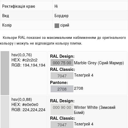
Ректифікація краю
Ні
Вид
Бордюр
Колір
сірий
Кольори RAL показані за максимальним наближенням до оригінального
кольору і можуть не відповідати кольору плитки.
hsv(0,0,76)
RAL Design:
HEX: #c2c2c2
000 75 00
Marble Grey (Сірий Мармур)
RGB: 194,194,194
RAL Classic:
Телеґрей 4
7047
Pantone:
2708
2708
hsv(0,0,88)
RAL Design:
HEX: #e0e0e0
000 90 00
Winter White (Зимовий
RGB: 224,224,224
Білий)
RAL Classic:
Телеґрей 4
7047