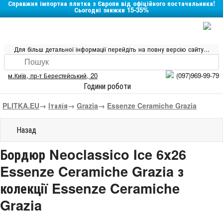
Справжня імпортна плитка з Європи від офіційного постачальника!
Сьогодні знижки 15-35%
Для більш детальної інформації перейдіть на повну версію сайту...
м.Київ
,
пр-т Берестейський, 20
(097)969-99-79
Години роботи
PLITKA.EU
→
Італія
→
Grazia
→
Essenze Ceramiche Grazia
Назад
Бордюр Neoclassico Ice 6x26
Essenze Ceramiche Grazia з
колекції Essenze Ceramiche
Grazia