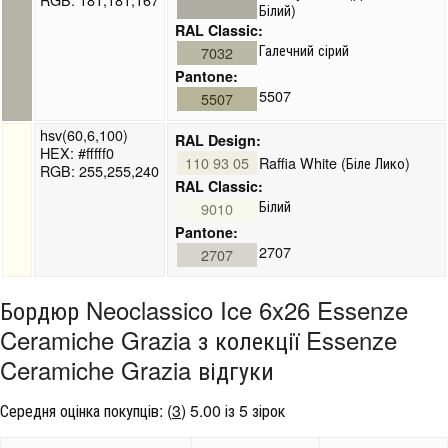
Білий)
RAL Classic:
Галечний сірий
7032
Pantone:
5507
5507
hsv(60,6,100)
RAL Design:
HEX: #fffff0
110 93 05
Raffia White (Біле Лико)
RGB: 255,255,240
RAL Classic:
Білий
9010
Pantone:
2707
2707
Бордюр Neoclassico Ice 6x26 Essenze
Ceramiche Grazia з колекції Essenze
Ceramiche Grazia відгуки
Середня оцінка покупців:
(
3
)
5.00 із 5 зірок