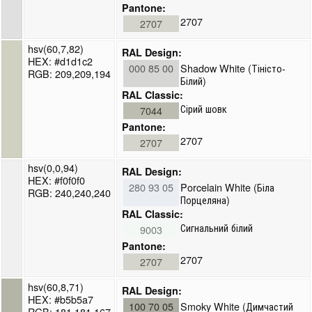
Pantone:
2707
2707
hsv(60,7,82)
RAL Design:
HEX: #d1d1c2
000 85 00
Shadow White (Тіністо-
RGB: 209,209,194
Білий)
RAL Classic:
Сірий шовк
7044
Pantone:
2707
2707
hsv(0,0,94)
RAL Design:
HEX: #f0f0f0
280 93 05
Porcelain White (Біла
RGB: 240,240,240
Порцеляна)
RAL Classic:
Сигнальний білий
9003
Pantone:
2707
2707
hsv(60,8,71)
RAL Design:
HEX: #b5b5a7
100 70 05
Smoky White (Димчастий
RGB: 181,181,167