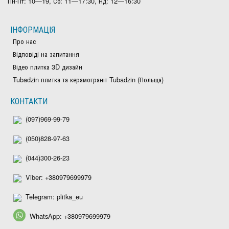
Пн-Пт: 10—19, Сб: 11—17:30, Нд: 12—16:30
ІНФОРМАЦІЯ
Про нас
Відповіді на запитання
Відео плитка 3D дизайн
Tubadzin плитка та керамограніт Tubadzin (Польща)
КОНТАКТИ
(097)969-99-79
(050)828-97-63
(044)300-26-23
Viber: +380979699979
Telegram: plitka_eu
WhatsApp: +380979699979