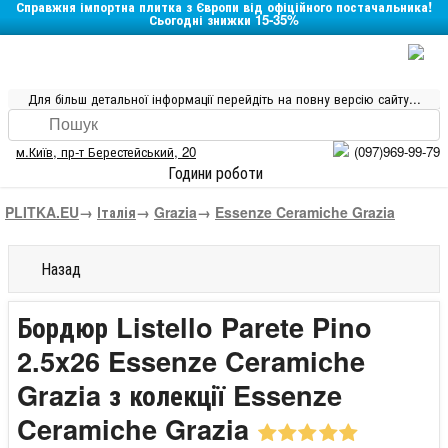
Справжня імпортна плитка з Європи від офіційного постачальника!
Сьогодні знижки 15-35%
Для більш детальної інформації перейдіть на повну версію сайту...
м.Київ
,
пр-т Берестейський, 20
(097)969-99-79
Години роботи
PLITKA.EU
→
Італія
→
Grazia
→
Essenze Ceramiche Grazia
Назад
Бордюр Listello Parete Pino
2.5x26 Essenze Ceramiche
Grazia з колекції Essenze
Ceramiche Grazia