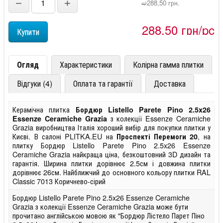
−
+
➫288,50 грн.
288,50 грн/pc
Огляд
Характеристики
Колірна гамма плитки
Відгуки (4)
Оплата та гарантії
Доставка
Керамічна плитка
Бордюр Listello Parete Pino 2.5x26
з колекції Essenze Ceramiche
Essenze Ceramiche Grazia
Grazia виробництва Італія хороший вибір для покупки плитки у
Києві. В салоні PLITKA.EU на
, на
Проспекті Перемоги 20
плитку Бордюр Listello Parete Pino 2.5x26 Essenze
Ceramiche Grazia найкраща ціна, безкоштовний 3D дизайн та
гарантія. Ширина плитки дорівнює 2.5см і довжина плитки
дорівнює 26см. Найближчий до основного кольору плитки RAL
Classic 7013 Коричнево-сірий
Бордюр Listello Parete Pino 2.5x26 Essenze Ceramiche
Grazia з колекції Essenze Ceramiche Grazia може бути
прочитано англійською мовою як "Бордюр Лістело Парет Піно