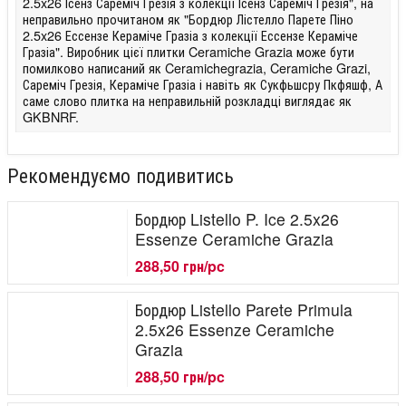
2.5x26 Ісенз Сареміч Грезія з колекції Ісенз Сареміч Грезія", на
неправильно прочитаном як "Бордюр Лістелло Парете Піно
2.5x26 Ессензе Кераміче Гразіа з колекції Ессензе Кераміче
Гразіа". Виробник цієї плитки Ceramiche Grazia може бути
помилково написаний як Ceramichegrazia, Ceramiche Grazi,
Сареміч Грезія, Кераміче Гразіа і навіть як Сукфьшсру Пкфяшф, А
саме слово плитка на неправильній розкладці виглядає як
GKBNRF.
Рекомендуємо подивитись
Бордюр Listello P. Ice 2.5x26
Essenze Ceramiche Grazia
288,50 грн/pc
Бордюр Listello Parete Primula
2.5x26 Essenze Ceramiche
Grazia
288,50 грн/pc