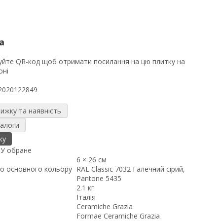
а
2020122849
нижку та наявність
налоги
ку
я
У обране
6 × 26 см
о основного кольору
RAL Classic 7032 Галечний сірий,
Pantone 5435
2.1 кг
Італія
Ceramiche Grazia
Formae Ceramiche Grazia