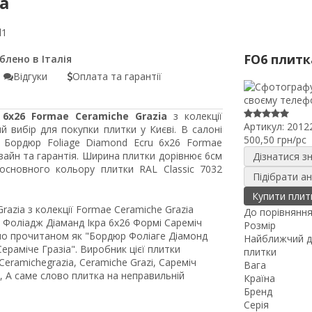
ia
l1
FO6 плитк
Відгуки
Оплата та гарантії
 6x26 Formae Ceramiche Grazia
з колекції
Артикул:
2012
 вибір для покупки плитки у Києві. В салоні
500,50 грн/pc
у Бордюр Foliage Diamond Ecru 6x26 Formae
зайн та гарантія. Ширина плитки дорівнює 6см
Дізнатися з
основного кольору плитки RAL Classic 7032
Підібрати а
Купити плит
azia з колекції Formae Ceramiche Grazia
До порівнянн
Фоліадж Діаманд Ікра 6x26 Формі Сареміч
Розмір
льно прочитаном як "Бордюр Фоліаге Діамонд
Найближчий д
ераміче Гразіа". Виробник цієї плитки
плитки
eramichegrazia, Ceramiche Grazi, Сареміч
Вага
ф, А саме слово плитка на неправильній
Країна
Бренд
Серія