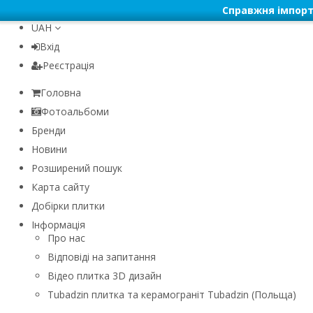
Справжня імпорт
UAH
Вхід
Реєстрація
Головна
Фотоальбоми
Бренди
Новини
Розширений пошук
Карта сайту
Добірки плитки
Інформація
Про нас
Відповіді на запитання
Відео плитка 3D дизайн
Tubadzin плитка та керамограніт Tubadzin (Польща)