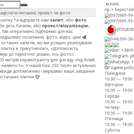
м.Київ
,
пр-т Берестей
адіслати питання, проект чи фото
(097)969-99
нопку та відправте нам
запит
, або
фото
(097)969-99
 Ви десь бачили, або
проект/візуалізацію
,
(050)828
. Ми оперативно підберемо для вас
 надішлемо посилання, фото, відео, ціни
.
(044)300-26
останніх запитів, які ми успішно реалізували:
плитку в трикутничок!», «Допоможіть
Viber: +380
рмур до паркетної дошки, ось фото»,
Telegram: pl
0 метрів керамограніту для фасаду «під білий
WhatsApp: 
наявності». У нашій базі 250 тисяч актуальних
Години роб
завжди допоможемо і вирішимо ваше завдання
Понеділок
постачанні плитки
10:30 — 19:00
Вівторок
10:30 — 19:00
Середа
10:30 — 19:00
Четвер
10:30 — 19:00
П'ятниця
10:30 — 18:00
Субота