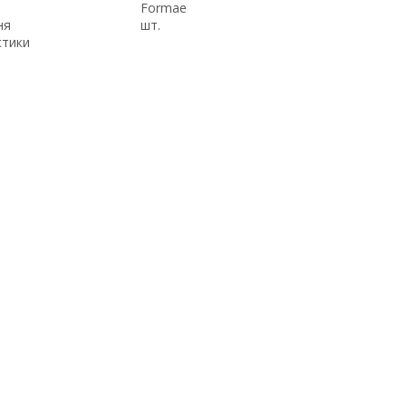
Formae
ня
шт.
стики