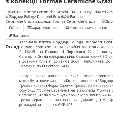
з колекції Formae Ceramiche Graz
Колекція:
Formae Ceramiche Grazia
Код товару plitka.eu:
275
Опис
Характеристики
Колірна гамма плитки
Доставка
Керамічна плитка
Бордюр Foliage Diamond Ecru
Огляд
Formae Ceramiche Grazia виробництва Італія хороший
PLITKA.EU на
Проспекті Перемоги 20
, на плитк
Ceramiche Grazia найкраща ціна, безкоштовний 3D ди
і довжина плитки дорівнює 26см. Найближчий до 
Галечний сірий Pantone 5435.
Бордюр Foliage Diamond Ecru 6x26 Formae Ceramiche Gr
може бути прочитано англійською мовою як "Бордюр 
Грезія з колекції Формі Сареміч Грезія", на неправи
Есру 6x26 Формае Сераміче Гразіа з колекції Формае С
Ceramiche Grazia може бути помилково написаний як C
Грезія, Сераміче Гразіа і навіть як Сукфьшсру Пкфяш
розкладці виглядає як GKBNRF.