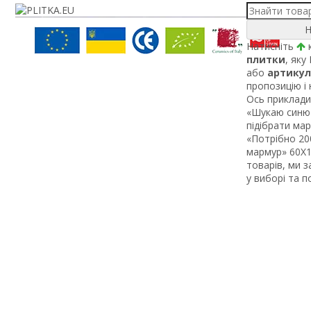
Н
Натисніть
к
плитки
, яку
або
артикул
пропозицію і
Ось приклади 
«Шукаю синю 
підібрати ма
«Потрібно 200
мармур» 60Х1 
товарів, ми 
у виборі та 