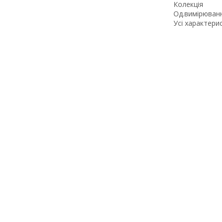
Колекція
Од.вимірюван
Усі характери