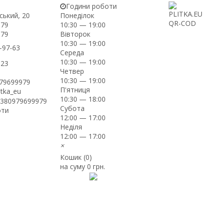
Години роботи
ський, 20
Понеділок
-79
10:30 — 19:00
Вівторок
-79
10:30 — 19:00
-97-63
Середа
10:30 — 19:00
-23
Четвер
10:30 — 19:00
979699979
П'ятниця
itka_eu
10:30 — 18:00
+380979699979
Субота
оти
12:00 — 17:00
Неділя
12:00 — 17:00
×
Кошик (
0
)
на суму
0 грн.