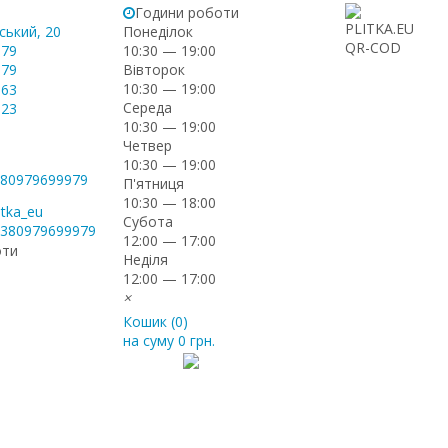
Години роботи
ський, 20
Понеділок
-79
10:30 — 19:00
Вівторок
-79
10:30 — 19:00
-63
Середа
-23
10:30 — 19:00
Четвер
10:30 — 19:00
+380979699979
П'ятниця
10:30 — 18:00
itka_eu
Субота
+380979699979
12:00 — 17:00
оти
Неділя
12:00 — 17:00
×
Кошик (
0
)
на суму
0 грн.