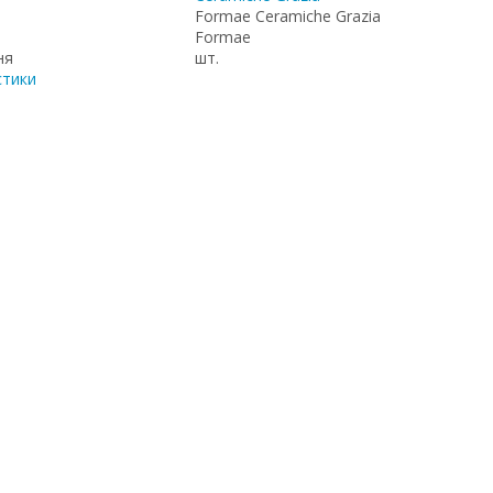
Formae Ceramiche Grazia
Formae
ня
шт.
стики