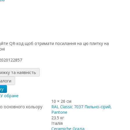
а
2020122857
нижку та наявність
налоги
ку
я
У обране
10 × 26 см
о основного кольору
RAL Classic 7037 Пильно-сірий,
Pantone
23.5 кг
Італія
Ceramiche Grazia