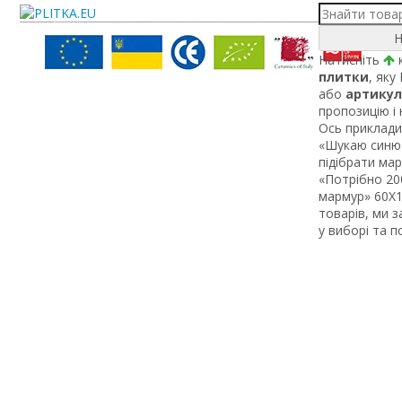
Н
Натисніть
к
плитки
, яку
або
артикул
пропозицію і
Ось приклади 
«Шукаю синю 
підібрати ма
«Потрібно 200
мармур» 60Х1 
товарів, ми 
у виборі та 