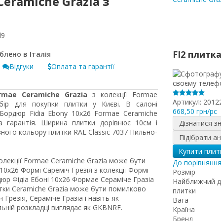
Ceramiche Grazia з
l9
FI2 плитк
Відгуки
Оплата та гарантії
rmae Ceramiche Grazia
з колекції Formae
Артикул:
2012
бір для покупки плитки у Києві. В салоні
668,50 грн/pc
 Бордюр Fidia Ebony 10x26 Formae Ceramiche
а гарантія. Ширина плитки дорівнює 10см і
Дізнатися з
ого кольору плитки RAL Classic 7037 Пильно-
Підібрати а
Купити плит
колекції Formae Ceramiche Grazia може бути
До порівнянн
10x26 Формі Сареміч Грезія з колекції Формі
Розмір
юр Фідіа Ебоні 10x26 Формае Сераміче Гразіа
Найближчий д
литки Ceramiche Grazia може бути помилково
плитки
 Грезія, Сераміче Гразіа і навіть як
Вага
ьній розкладці виглядає як GKBNRF.
Країна
Бренд