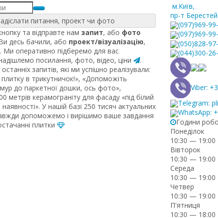
м.Київ
,
пр-т Берестей
адіслати питання, проект чи фото
(097)969-99
нопку та відправте нам
запит
, або
фото
(097)969-99
 Ви десь бачили, або
проект/візуалізацію
,
(050)828-97
. Ми оперативно підберемо для вас
(044)300-26
 надішлемо посилання, фото, відео, ціни
.
останніх запитів, які ми успішно реалізували:
плитку в трикутничок!», «Допоможіть
Viber: 
рмур до паркетної дошки, ось фото»,
0 метрів керамограніту для фасаду «під білий
Telegram: pl
наявності». У нашій базі 250 тисяч актуальних
WhatsApp: 
завжди допоможемо і вирішимо ваше завдання
Години роб
постачанні плитки
Понеділок
10:30 — 19:00
Вівторок
10:30 — 19:00
Середа
10:30 — 19:00
Четвер
10:30 — 19:00
П'ятниця
10:30 — 18:00