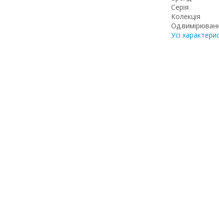
Серія
Колекція
Од.вимірюван
Усі характери