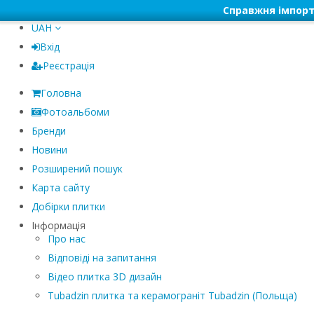
Справжня імпорт
UAH
Вхід
Реєстрація
Головна
Фотоальбоми
Бренди
Новини
Розширений пошук
Карта сайту
Добірки плитки
Інформація
Про нас
Відповіді на запитання
Відео плитка 3D дизайн
Tubadzin плитка та керамограніт Tubadzin (Польща)