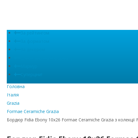
За рейтингом
За форматом
За декором
Сляби (великий формат)
Мармур
Суперціни!
Головна
Італія
Grazia
Formae Ceramiche Grazia
Бордюр Fidia Ebony 10x26 Formae Ceramiche Grazia з колекції 