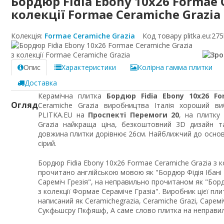
Бордюр Fidia Ebony 10x26 Formae 
колекції Formae Ceramiche Grazia
Колекція:
Formae Ceramiche Grazia
Код товару plitka.eu:
275
Опис
Характеристики
Колірна гамма плитки
Доставка
Керамічна плитка
Бордюр Fidia Ebony 10x26 Fo
Огляд
Ceramiche Grazia виробництва Італія хороший ви
PLITKA.EU на
Проспекті Перемоги 20
, на плитку
Grazia найкраща ціна, безкоштовний 3D дизайн т
довжина плитки дорівнює 26см. Найближчий до основн
сірий.
Бордюр Fidia Ebony 10x26 Formae Ceramiche Grazia з 
прочитано англійською мовою як "Бордюр Фідія Ібані 
Сареміч Грезія", на неправильно прочитаном як "Борд
з колекції Формае Сераміче Гразіа". Виробник цієї п
написаний як Ceramichegrazia, Ceramiche Grazi, Сареміч
Сукфьшсру Пкфяшф, А саме слово плитка на неправил