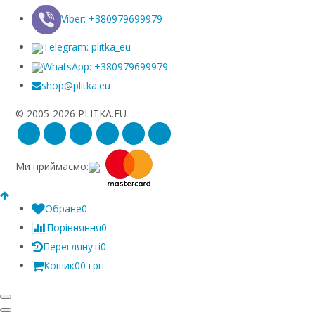
Viber: +380979699979
Telegram: plitka_eu
WhatsApp: +380979699979
shop@plitka.eu
© 2005-2026 PLITKA.EU
Ми приймаємо:
Обране
0
Порівняння
0
Переглянуті
0
Кошик
0
0 грн.