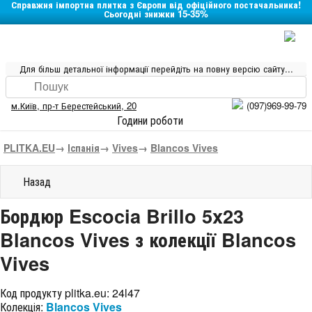
Справжня імпортна плитка з Європи від офіційного постачальника!
Сьогодні знижки 15-35%
Для більш детальної інформації перейдіть на повну версію сайту...
м.Київ
,
пр-т Берестейський, 20
(097)969-99-79
Години роботи
PLITKA.EU
→
Іспанія
→
Vives
→
Blancos Vives
Назад
Бордюр Escocia Brillo 5x23
Blancos Vives з колекції Blancos
Vives
Код продукту plitka.eu:
24l47
Колекція:
Blancos Vives