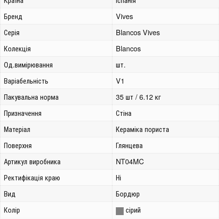
Бренд
Vives
Серія
Blancos Vives
Колекція
Blancos
Од.вимірювання
шт.
Варіабельність
V1
Пакувальна норма
35 шт / 6.12 кг
Призначення
Стіна
Матеріал
Кераміка пориста
Поверхня
Глянцева
Артикул виробника
NT04MC
Ректифікація краю
Ні
Вид
Бордюр
Колір
сірий