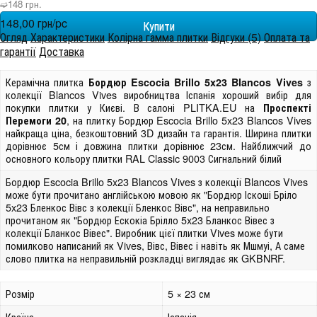
➫148 грн.
148,00 грн/pc
Огляд
Характеристики
Колірна гамма плитки
Відгуки (5)
Оплата та
гарантії
Доставка
Керамічна плитка
з
Бордюр Escocia Brillo 5x23 Blancos Vives
колекції Blancos Vives виробництва Іспанія хороший вибір для
покупки плитки у Києві. В салоні PLITKA.EU на
Проспекті
, на плитку Бордюр Escocia Brillo 5x23 Blancos Vives
Перемоги 20
найкраща ціна, безкоштовний 3D дизайн та гарантія. Ширина плитки
дорівнює 5см і довжина плитки дорівнює 23см. Найближчий до
основного кольору плитки RAL Classic 9003 Сигнальний білий
Бордюр Escocia Brillo 5x23 Blancos Vives з колекції Blancos Vives
може бути прочитано англійською мовою як "Бордюр Іскоші Бріло
5x23 Бленкос Вівс з колекції Бленкос Вівс", на неправильно
прочитаном як "Бордюр Ескокіа Брілло 5x23 Бланкос Вівес з
колекції Бланкос Вівес". Виробник цієї плитки Vives може бути
помилково написаний як Vives, Вівс, Вівес і навіть як Мшмуі, А саме
слово плитка на неправильній розкладці виглядає як GKBNRF.
Розмір
5 × 23 см
Країна
Іспанія