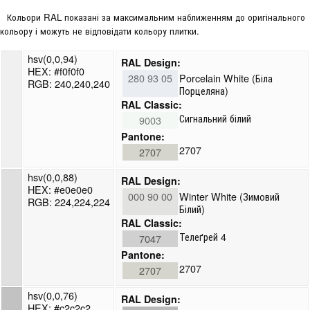
Кольори RAL показані за максимальним наближенням до оригінального
кольору і можуть не відповідати кольору плитки.
hsv(0,0,94)
RAL Design:
HEX: #f0f0f0
280 93 05
Porcelain White (Біла
RGB: 240,240,240
Порцеляна)
RAL Classic:
Сигнальний білий
9003
Pantone:
2707
2707
hsv(0,0,88)
RAL Design:
HEX: #e0e0e0
000 90 00
Winter White (Зимовий
RGB: 224,224,224
Білий)
RAL Classic:
Телеґрей 4
7047
Pantone:
2707
2707
hsv(0,0,76)
RAL Design:
HEX: #c2c2c2