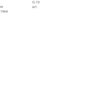
G-10
ня
шт.
стики