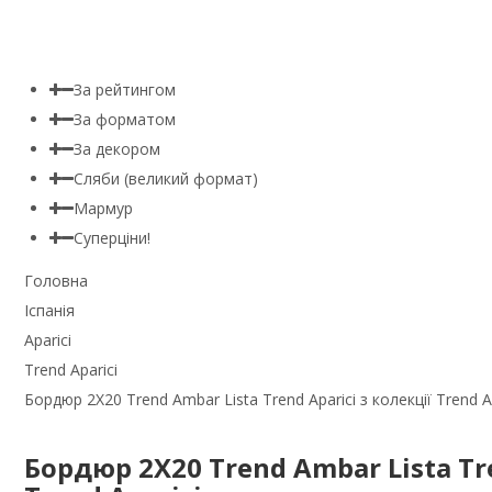
За рейтингом
За форматом
За декором
Сляби (великий формат)
Мармур
Суперціни!
Головна
Іспанія
Aparici
Trend Aparici
Бордюр 2X20 Trend Ambar Lista Trend Aparici з колекції Trend A
Бордюр 2X20 Trend Ambar Lista Tre