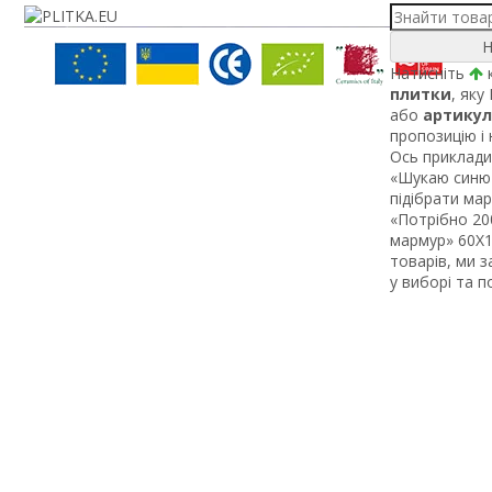
Н
Натисніть
к
плитки
, яку
або
артикул
пропозицію і
Ось приклади 
«Шукаю синю 
підібрати ма
«Потрібно 200
мармур» 60Х1 
товарів, ми 
у виборі та 