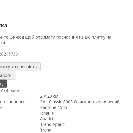
тка
20215733
нижку та наявність
налоги
ку
я
У обране
2 × 20 см
о основного
RAL Classic 8008 Оливково-коричневий,
ки
Pantone 1545
Іспанія
Aparici
Trend Aparici
Trend