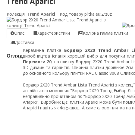
Trend Aparici
Колекція:
Trend Aparici
Код товару plitka.eu:
2rz0z
Опис
Характеристики
Колірна гамма плитки
Доставка
Керамічна плитка
Бордюр 2X20 Trend Ambar Lis
Огляд
виробництва Іспанія хороший вибір для покупки плит
Перемоги 20
, на плитку Бордюр 2X20 Trend Ambar Li
3D дизайн та гарантія. Ширина плитки дорівнює 2см
до основного кольору плитки RAL Classic 8008 Оливк
Бордюр 2X20 Trend Ambar Lista Trend Aparici з колекці
англійською мовою як "Бордюр 2X20 Тренд Ембар Лістєй
неправильно прочитаном як "Бордюр 2X20 Тренд Амбар
Апарікі". Виробник цієї плитки Aparici може бути помилк
Апарікі і навіть як Фзфкшсш, А саме слово плитка на 