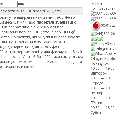
м.Київ
,
пр-т Берестей
адіслати питання, проект чи фото
(097)969-99
нопку та відправте нам
запит
, або
фото
(097)969-99
 Ви десь бачили, або
проект/візуалізацію
,
(050)828
. Ми оперативно підберемо для вас
 надішлемо посилання, фото, відео, ціни
.
(044)300-26
останніх запитів, які ми успішно реалізували:
плитку в трикутничок!», «Допоможіть
Viber: +380
рмур до паркетної дошки, ось фото»,
Telegram: pl
0 метрів керамограніту для фасаду «під білий
WhatsApp: 
наявності». У нашій базі 250 тисяч актуальних
Години роб
завжди допоможемо і вирішимо ваше завдання
Понеділок
постачанні плитки
10:30 — 19:00
Вівторок
10:30 — 19:00
Середа
10:30 — 19:00
Четвер
10:30 — 19:00
П'ятниця
10:30 — 18:00
Субота