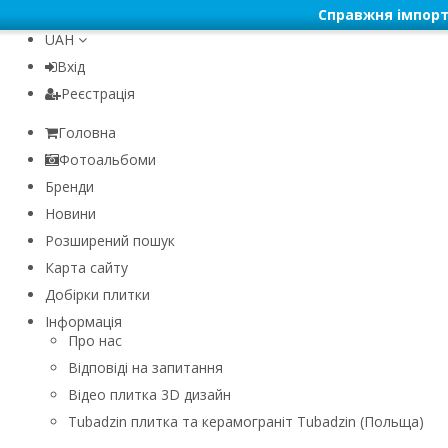
Справжня імпорт
UAH
Вхід
Реєстрація
Головна
Фотоальбоми
Бренди
Новини
Розширений пошук
Карта сайту
Добірки плитки
Інформація
Про нас
Відповіді на запитання
Відео плитка 3D дизайн
Tubadzin плитка та керамограніт Tubadzin (Польща)