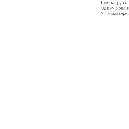
Цінова група
Од.вимірюван
Усі характери