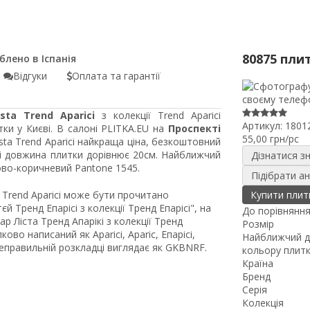
80875 пли
Відгуки
Оплата та гарантії
ta Trend Aparici
з колекції Trend Aparici
Артикул:
1801
ки у Києві. В салоні PLITKA.EU на
Проспекті
55,00 грн/pc
sta Trend Aparici найкраща ціна, безкоштовний
 і довжина плитки дорівнює 20см. Найближчий
Дізнатися з
ово-коричневий Pantone 1545.
Підібрати а
ї Trend Aparici може бути прочитано
Купити плит
 Тренд Епарісі з колекції Тренд Епарісі", на
До порівнянн
 Ліста Тренд Апарікі з колекції Тренд
Розмір
ово написаний як Aparici, Aparic, Епарісі,
Найближчий д
неправильній розкладці виглядає як GKBNRF.
кольору плит
Країна
Бренд
Серія
Колекція