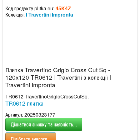
Код продукту plitka.eu:
45K4Z
Колекція:
I Travertini Impronta
Плитка Travertino Grigio Cross Cut Sq -
120x120 TR0612 I Travertini з колекції I
Travertini Impronta
TR0612 TravertinoGrigioCrossCutSq.
TR0612 плитка
Артикул: 20250323177
Дізнатися знижку та наявність...
Підібрати аналоги...