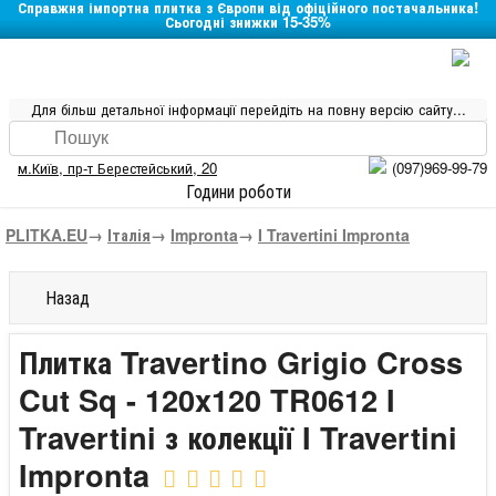
Справжня імпортна плитка з Європи від офіційного постачальника!
Сьогодні знижки 15-35%
Для більш детальної інформації перейдіть на повну версію сайту...
м.Київ
,
пр-т Берестейський, 20
(097)969-99-79
Години роботи
PLITKA.EU
→
Італія
→
Impronta
→
I Travertini Impronta
Назад
Плитка Travertino Grigio Cross
Cut Sq - 120x120 TR0612 I
Travertini з колекції I Travertini
Impronta