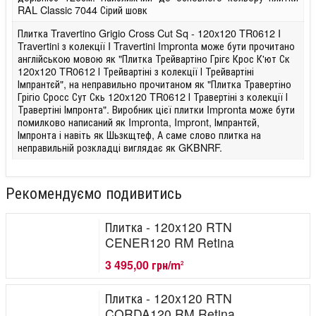
RAL Classic 7044 Сірий шовк
Плитка Travertino Grigio Cross Cut Sq - 120x120 TR0612 I
Travertini з колекції I Travertini Impronta може бути прочитано
англійською мовою як "Плитка Трейвартіно Грігє Крос К'ют Ск
120x120 TR0612 І Трейвартіні з колекції І Трейвартіні
Імпрантєй", на неправильно прочитаном як "Плитка Травертіно
Грігіо Сросс Сут Скь 120x120 TR0612 І Травертіні з колекції І
Травертіні Імпронта". Виробник цієї плитки Impronta може бути
помилково написаний як Impronta, Impront, Імпрантєй,
Імпронта і навіть як Шьзкщтеф, А саме слово плитка на
неправильній розкладці виглядає як GKBNRF.
Рекомендуємо подивитись
Плитка - 120x120 RTN
CENER120 RM Retina
3 495,00 грн/m
2
Плитка - 120x120 RTN
CORDA120 RM Retina