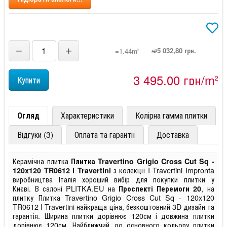
−
+
➫5 032,80 грн.
=1.44m
2
3 495,00 грн/m
2
Огляд
Характеристики
Колірна гамма плитки
Відгуки (3)
Оплата та гарантії
Доставка
Керамічна плитка
Плитка Travertino Grigio Cross Cut Sq -
з колекції I Travertini Impronta
120x120 TR0612 I Travertini
виробництва Італія хороший вибір для покупки плитки у
Києві. В салоні PLITKA.EU на
, на
Проспекті Перемоги 20
плитку Плитка Travertino Grigio Cross Cut Sq - 120x120
TR0612 I Travertini найкраща ціна, безкоштовний 3D дизайн та
гарантія. Ширина плитки дорівнює 120см і довжина плитки
дорівнює 120см. Найближчий до основного кольору плитки