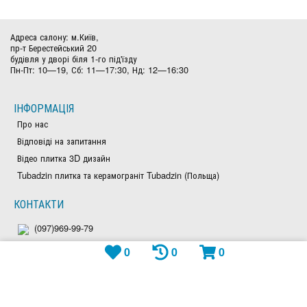
Адреса салону: м.Київ,
пр-т Берестейський 20
будівля у дворі біля 1-го під'їзду
Пн-Пт: 10—19, Сб: 11—17:30, Нд: 12—16:30
ІНФОРМАЦІЯ
Про нас
Відповіді на запитання
Відео плитка 3D дизайн
Tubadzin плитка та керамограніт Tubadzin (Польща)
КОНТАКТИ
(097)969-99-79
0
0
0
(050)828-97-63
(044)300-26-23
Viber: +380979699979