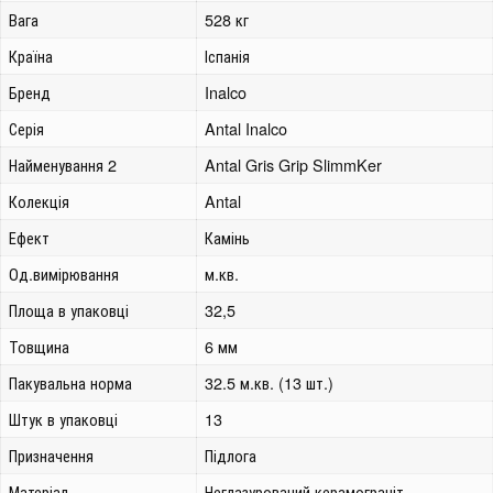
Вага
528 кг
Країна
Іспанія
Бренд
Inalco
Серія
Antal Inalco
Найменування 2
Antal Gris Grip SlimmKer
Колекція
Antal
Ефект
Камінь
Од.вимірювання
м.кв.
Площа в упаковці
32,5
Товщина
6 мм
Пакувальна норма
32.5 м.кв. (13 шт.)
Штук в упаковці
13
Призначення
Підлога
Матеріал
Неглазурований керамограніт