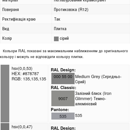
Поверхня
Протиковзка (R12)
Ректифікація краю
Так
Вид
Плитка
Колір
сірий
Кольори RAL показані за максимальним наближенням до оригінального
кольору і можуть не відповідати кольору плитки.
hsv(0,0,53)
RAL Design:
HEX: #878787
000 55 00
Medium Grey (Середньо-
RGB: 135,135,135
Сірий)
RAL Classic:
Залізний блиск (Iron
9007
Glimmer) Темно-
алюмінієвий
Pantone:
535
535
hsv(0,0,47)
RAL Design: