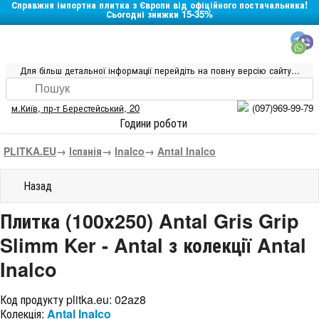
Справжня імпортна плитка з Європи від офіційного постачальника!
Сьогодні знижки 15-35%
Для більш детальної інформації перейдіть на повну версію сайту...
м.Київ
,
пр-т Берестейський, 20
(097)969-99-79
Години роботи
PLITKA.EU
→
Іспанія
→
Inalco
→
Antal Inalco
Назад
Плитка (100x250) Antal Gris Grip
Slimm Ker - Antal з колекції Antal
Inalco
Код продукту plitka.eu:
02az8
Колекція:
Antal Inalco