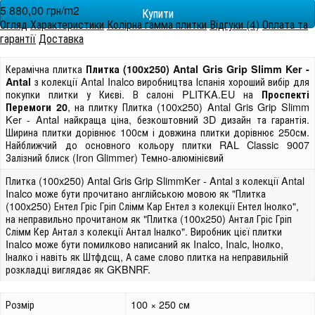
5 880,00 грн/m
2
Огляд
Характеристики
Колірна гамма плитки
Відгуки (4)
Оплата та
гарантії
Доставка
Керамічна плитка
Плитка (100x250) Antal Gris Grip Slimm Ker -
з колекції Antal Inalco виробництва Іспанія хороший вибір для
Antal
покупки плитки у Києві. В салоні PLITKA.EU на
Проспекті
, на плитку Плитка (100x250) Antal Gris Grip Slimm
Перемоги 20
Ker - Antal найкраща ціна, безкоштовний 3D дизайн та гарантія.
Ширина плитки дорівнює 100см і довжина плитки дорівнює 250см.
Найближчий до основного кольору плитки RAL Classic 9007
Залізний блиск (Iron Glimmer) Темно-алюмінієвий
Плитка (100x250) Antal Gris Grip SlimmKer - Antal з колекції Antal
Inalco може бути прочитано англійською мовою як "Плитка
(100x250) Ентел Гріс Гріп Слімм Кар Ентел з колекції Ентел Інолко",
на неправильно прочитаном як "Плитка (100x250) Антал Гріс Гріп
Слімм Кер Антал з колекції Антал Іналко". Виробник цієї плитки
Inalco може бути помилково написаний як Inalco, Inalc, Інолко,
Іналко і навіть як Штфдсщ, А саме слово плитка на неправильній
розкладці виглядає як GKBNRF.
Розмір
100 × 250 см