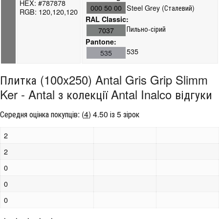
HEX: #787878
000 50 00
Steel Grey (Сталевий)
RGB: 120,120,120
RAL Classic:
Пильно-сірий
7037
Pantone:
535
535
Плитка (100x250) Antal Gris Grip Slimm
Ker - Antal з колекції Antal Inalco відгуки
Середня оцінка покупців:
(
4
)
4.50 із 5 зірок
2
2
0
0
0