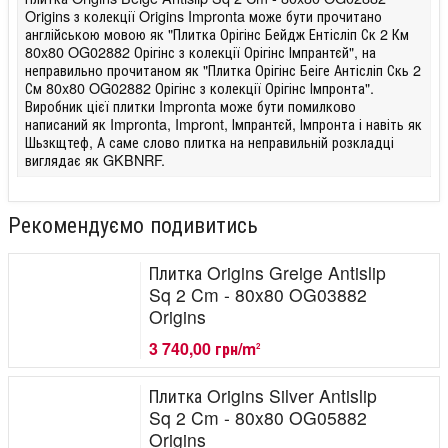
Origins з колекції Origins Impronta може бути прочитано
англійською мовою як "Плитка Орігінс Бейдж Ентісліп Ск 2 Км
80x80 OG02882 Орігінс з колекції Орігінс Імпрантєй", на
неправильно прочитаном як "Плитка Орігінс Беіге Антісліп Скь 2
См 80x80 OG02882 Орігінс з колекції Орігінс Імпронта".
Виробник цієї плитки Impronta може бути помилково
написаний як Impronta, Impront, Імпрантєй, Імпронта і навіть як
Шьзкщтеф, А саме слово плитка на неправильній розкладці
виглядає як GKBNRF.
Рекомендуємо подивитись
Плитка Origins Greige Antislip
Sq 2 Cm - 80x80 OG03882
Origins
3 740,00 грн/m
2
Плитка Origins Silver Antislip
Sq 2 Cm - 80x80 OG05882
Origins