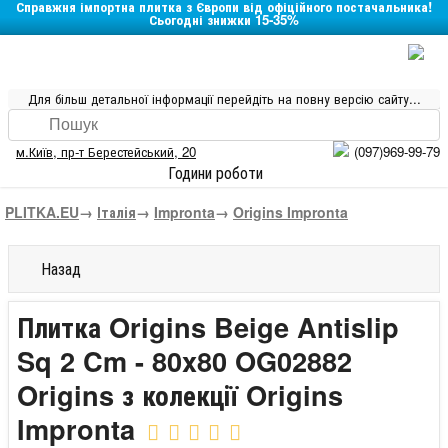
Справжня імпортна плитка з Європи від офіційного постачальника!
Сьогодні знижки 15-35%
Для більш детальної інформації перейдіть на повну версію сайту...
м.Київ
,
пр-т Берестейський, 20
(097)969-99-79
Години роботи
PLITKA.EU
→
Італія
→
Impronta
→
Origins Impronta
Назад
Плитка Origins Beige Antislip
Sq 2 Cm - 80x80 OG02882
Origins з колекції Origins
Impronta