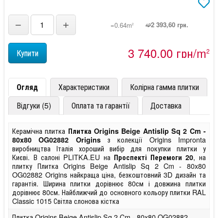
−
+
➫2 393,60 грн.
=0.64m
2
3 740,00 грн/m
2
Огляд
Характеристики
Колірна гамма плитки
Відгуки (5)
Оплата та гарантії
Доставка
Керамічна плитка
Плитка Origins Beige Antislip Sq 2 Cm -
з колекції Origins Impronta
80x80 OG02882 Origins
виробництва Італія хороший вибір для покупки плитки у
Києві. В салоні PLITKA.EU на
, на
Проспекті Перемоги 20
плитку Плитка Origins Beige Antislip Sq 2 Cm - 80x80
OG02882 Origins найкраща ціна, безкоштовний 3D дизайн та
гарантія. Ширина плитки дорівнює 80см і довжина плитки
дорівнює 80см. Найближчий до основного кольору плитки RAL
Classic 1015 Світла слонова кістка
Плитка Origins Beige Antislip Sq 2 Cm - 80x80 OG02882