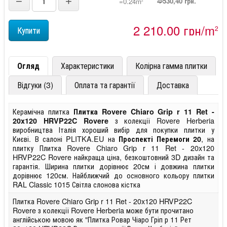
−
+
➫530,40 грн.
=0.24m
2 210,00 грн/m
2
Огляд
Характеристики
Колірна гамма плитки
Відгуки (3)
Оплата та гарантії
Доставка
Керамічна плитка
Плитка Rovere Chiaro Grip r 11 Ret -
з колекції Rovere Herberia
20x120 HRVP22C Rovere
виробництва Італія хороший вибір для покупки плитки у
Києві. В салоні PLITKA.EU на
, на
Проспекті Перемоги 20
плитку Плитка Rovere Chiaro Grip r 11 Ret - 20x120
HRVP22C Rovere найкраща ціна, безкоштовний 3D дизайн та
гарантія. Ширина плитки дорівнює 20см і довжина плитки
дорівнює 120см. Найближчий до основного кольору плитки
RAL Classic 1015 Світла слонова кістка
Плитка Rovere Chiaro Grip r 11 Ret - 20x120 HRVP22C
Rovere з колекції Rovere Herberia може бути прочитано
англійською мовою як "Плитка Ровар Чіаро Гріп р 11 Рет