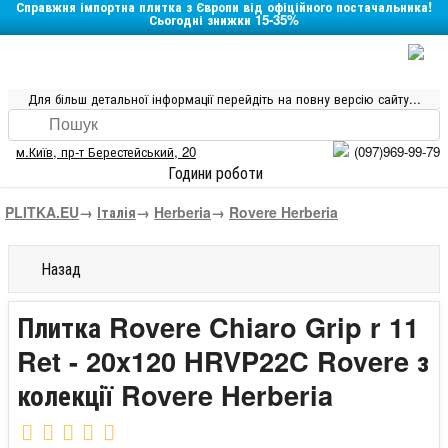
Справжня імпортна плитка з Європи від офіційного постачальника!
Сьогодні знижки 15-35%
Для більш детальної інформації перейдіть на повну версію сайту...
м.Київ
,
пр-т Берестейський, 20
(097)969-99-79
Години роботи
PLITKA.EU
→
Італія
→
Herberia
→
Rovere Herberia
Назад
Плитка Rovere Chiaro Grip r 11
Ret - 20x120 HRVP22C Rovere з
колекції Rovere Herberia