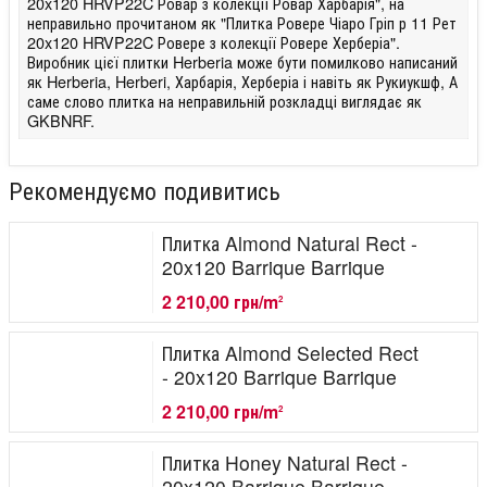
20x120 HRVP22C Ровар з колекції Ровар Харбарія", на
неправильно прочитаном як "Плитка Ровере Чіаро Гріп р 11 Рет
20x120 HRVP22C Ровере з колекції Ровере Херберіа".
Виробник цієї плитки Herberia може бути помилково написаний
як Herberia, Herberi, Харбарія, Херберіа і навіть як Рукиукшф, А
саме слово плитка на неправильній розкладці виглядає як
GKBNRF.
Рекомендуємо подивитись
Плитка Almond Natural Rect -
20x120 Barrique Barrique
2 210,00 грн/m
2
Плитка Almond Selected Rect
- 20x120 Barrique Barrique
2 210,00 грн/m
2
Плитка Honey Natural Rect -
20x120 Barrique Barrique