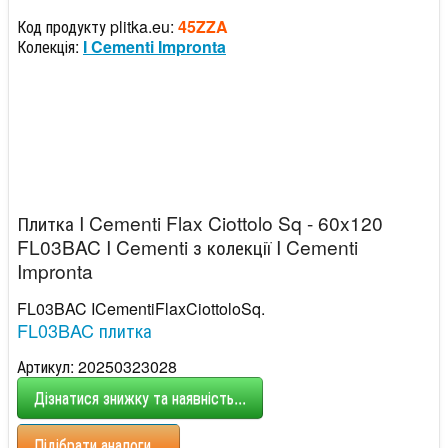
Код продукту plitka.eu:
45ZZA
Колекція:
I Cementi Impronta
Плитка I Cementi Flax Ciottolo Sq - 60x120
FL03BAC I Cementi з колекції I Cementi
Impronta
FL03BAC ICementiFlaxCiottoloSq.
FL03BAC плитка
Артикул: 20250323028
Дізнатися знижку та наявність...
Підібрати аналоги...