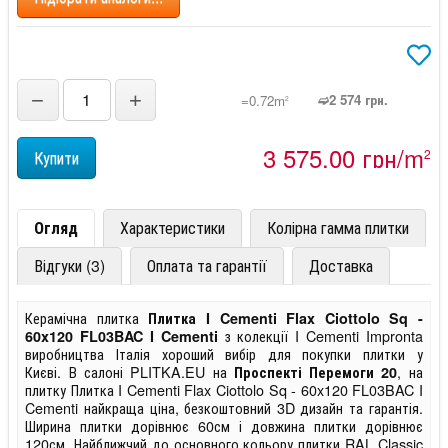
−
+
➫2 574 грн.
=0.72m
2
3 575,00 грн/m
2
Огляд
Характеристики
Колірна гамма плитки
Відгуки (3)
Оплата та гарантії
Доставка
Керамічна плитка
Плитка I Cementi Flax Ciottolo Sq -
з колекції I Cementi Impronta
60x120 FL03BAC I Cementi
виробництва Італія хороший вибір для покупки плитки у
Києві. В салоні PLITKA.EU на
, на
Проспекті Перемоги 20
плитку Плитка I Cementi Flax Ciottolo Sq - 60x120 FL03BAC I
Cementi найкраща ціна, безкоштовний 3D дизайн та гарантія.
Ширина плитки дорівнює 60см і довжина плитки дорівнює
120см. Найближчий до основного кольору плитки RAL Classic