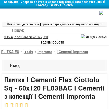
Справжня імпортна плитка з Європи від офіційного постачальника!
Сьогодні знижки 15-35%
Для більш детальної інформації перейдіть на повну версію сайту...
м.Київ
,
пр-т Берестейський, 20
(097)969-99-79
Години роботи
PLITKA.EU
→
Італія
→
Impronta
→
I Cementi Impronta
Назад
Плитка I Cementi Flax Ciottolo
Sq - 60x120 FL03BAC I Cementi
з колекції I Cementi Impronta