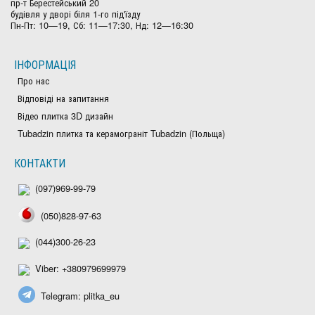
пр-т Берестейський 20
будівля у дворі біля 1-го під'їзду
Пн-Пт: 10—19, Сб: 11—17:30, Нд: 12—16:30
ІНФОРМАЦІЯ
Про нас
Відповіді на запитання
Відео плитка 3D дизайн
Tubadzin плитка та керамограніт Tubadzin (Польща)
КОНТАКТИ
(097)969-99-79
(050)828-97-63
(044)300-26-23
Viber: +380979699979
Telegram: plitka_eu