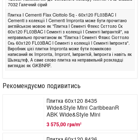
7032 Галечний сірий
Плитка I Cementi Flax Ciottolo Sq - 60x120 FL03BAC I
Cementi з колекції I Cementi Impronta може бути прочитано
англійською мовою як "Плитка І Сементі Флекс Сєттоло Ск
60x120 FL03BAC І Сементі з колекції І Сементі Імпрантєй", на
неправильно прочитаном як "Плитка І Сементі Флакс Сіоттоло
Скь 60x120 FL03BAC І Сементі з колекції І Сементі Імпронта".
Виробник цієї плитки Impronta може бути помилково
написаний як Impronta, Impront, Імпрантєй, Імпронта і навіть як
Шьзкщтеф, А саме слово плитка на неправильній розкладці
виглядає як GKBNRF.
Рекомендуємо подивитись
Плитка 60x120 8435
Wide&Style Mini CaribbeanR
ABK Wide&Style Mini
3 575,00 грн/m
2
Плитка 60x120 8436