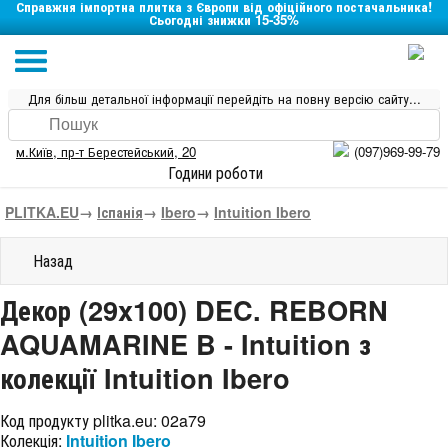
Справжня імпортна плитка з Європи від офіційного постачальника!
Сьогодні знижки 15-35%
Для більш детальної інформації перейдіть на повну версію сайту...
м.Київ
,
пр-т Берестейський, 20
(097)969-99-79
Години роботи
PLITKA.EU
→
Іспанія
→
Ibero
→
Intuition Ibero
Назад
Декор (29x100) DEC. REBORN
AQUAMARINE B - Intuition з
колекції Intuition Ibero
Код продукту plitka.eu:
02a79
Колекція:
Intuition Ibero