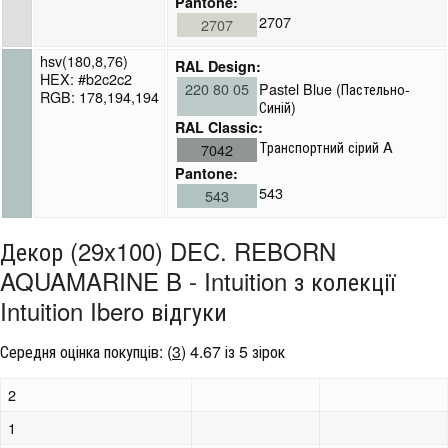
Pantone:
2707
2707
hsv(180,8,76)
RAL Design:
HEX: #b2c2c2
220 80 05
Pastel Blue (Пастельно-
RGB: 178,194,194
Синій)
RAL Classic:
Транспортний сірий A
7042
Pantone:
543
543
Декор (29x100) DEC. REBORN
AQUAMARINE B - Intuition з колекції
Intuition Ibero відгуки
Середня оцінка покупців:
(
3
)
4.67 із 5 зірок
2
1