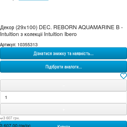
Декор (29x100) DEC. REBORN AQUAMARINE B -
Intuition з колекції Intuition Ibero
Артикул: 10355313
Дізнатися знижку та наявність...
Підібрати аналоги...
−
+
➫3 607 грн.
3 607,00 грн/pc