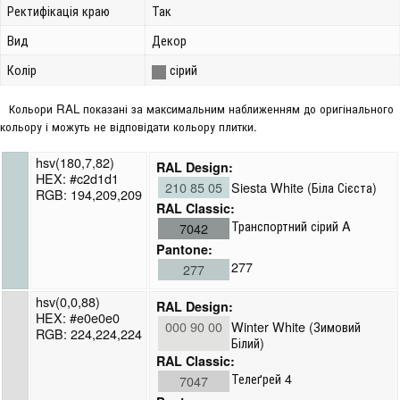
Ректифікація краю
Так
Вид
Декор
Колір
сірий
Кольори RAL показані за максимальним наближенням до оригінального
кольору і можуть не відповідати кольору плитки.
hsv(180,7,82)
RAL Design:
HEX: #c2d1d1
210 85 05
Siesta White (Біла Сієста)
RGB: 194,209,209
RAL Classic:
Транспортний сірий A
7042
Pantone:
277
277
hsv(0,0,88)
RAL Design:
HEX: #e0e0e0
000 90 00
Winter White (Зимовий
RGB: 224,224,224
Білий)
RAL Classic:
Телеґрей 4
7047