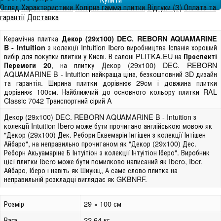
Огляд
Характеристики
Колірна гамма плитки
Відгуки (3)
Оплата та
гарантії
Доставка
Керамічна плитка
Декор (29x100) DEC. REBORN AQUAMARINE
з колекції Intuition Ibero виробництва Іспанія хороший
B - Intuition
вибір для покупки плитки у Києві. В салоні PLITKA.EU на
Проспекті
, на плитку Декор (29x100) DEC. REBORN
Перемоги 20
AQUAMARINE B - Intuition найкраща ціна, безкоштовний 3D дизайн
та гарантія. Ширина плитки дорівнює 29см і довжина плитки
дорівнює 100см. Найближчий до основного кольору плитки RAL
Classic 7042 Транспортний сірий A
Декор (29x100) DEC. REBORN AQUAMARINE B - Intuition з
колекції Intuition Ibero може бути прочитано англійською мовою як
"Декор (29x100) Дек. Реборн Еквемарін Інтішен з колекції Інтішен
Айбаро", на неправильно прочитаном як "Декор (29x100) Дес.
Реборн Акьуамаріне Б Інтуітіон з колекції Інтуітіон Іберо". Виробник
цієї плитки Ibero може бути помилково написаний як Ibero, Iber,
Айбаро, Іберо і навіть як Шиукщ, А саме слово плитка на
неправильній розкладці виглядає як GKBNRF.
Розмір
29 × 100 см
Вага
22.64 кг