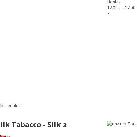
Неділя
12:00 — 17:00
×
lk Tonalite
k Tabacco - Silk з