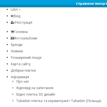
Справжня імпорт
UAH
Вхід
Реєстрація
Головна
Фотоальбоми
Бренди
Новини
Розширений пошук
Карта сайту
Добірки плитки
Інформація
Про нас
Відповіді на запитання
Відео плитка 3D дизайн
Tubadzin плитка та керамограніт Tubadzin (Польща)