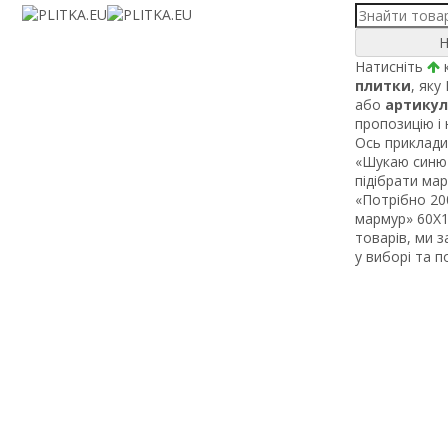
Н
Натисніть
к
плитки
, яку
або
артикул
пропозицію і
Ось приклади 
«Шукаю синю 
підібрати ма
«Потрібно 200
мармур» 60Х1 
товарів, ми 
у виборі та 