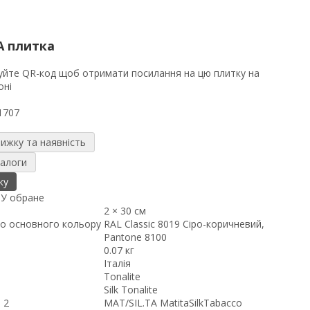
A плитка
1707
нижку та наявність
налоги
ку
я
У обране
2 × 30 см
о основного кольору
RAL Classic 8019 Сіро-коричневий,
Pantone 8100
0.07 кг
Італія
Tonalite
Silk Tonalite
 2
MAT/SIL.TA MatitaSilkTabacco