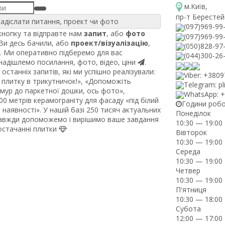
м.Київ
,
пр-т Берестей
адіслати питання, проект чи фото
(097)969-99
нопку та відправте нам
запит
, або
фото
(097)969-99
 Ви десь бачили, або
проект/візуалізацію
,
(050)828-97
. Ми оперативно підберемо для вас
(044)300-26
 надішлемо посилання, фото, відео, ціни
.
останніх запитів, які ми успішно реалізували:
Viber: +380
плитку в трикутничок!», «Допоможіть
Telegram: pl
рмур до паркетної дошки, ось фото»,
WhatsApp: 
0 метрів керамограніту для фасаду «під білий
Години роб
наявності». У нашій базі 250 тисяч актуальних
Понеділок
завжди допоможемо і вирішимо ваше завдання
10:30 — 19:00
постачанні плитки
Вівторок
10:30 — 19:00
Середа
10:30 — 19:00
Четвер
10:30 — 19:00
П'ятниця
10:30 — 18:00
Субота
12:00 — 17:00