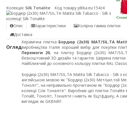
Колекція:
Silk Tonalite
Код товару plitka.eu:
154z4
Опис
Характеристики
Колірна гамма плитки
Доставка
Керамічна плитка
Бордюр (2x30) MAT/SIL.TA Matit
Огляд
виробництва Італія хороший вибір для покупки плит
Перемоги 20
, на плитку Бордюр (2x30) MAT/SIL.T
безкоштовний 3D дизайн та гарантія. Ширина плитки 
Найближчий до основного кольору плитки RAL Classic
Бордюр (2x30) MAT/SIL.TA Matita Silk Tabacco - Silk з 
англійською мовою як "Бордюр (2x30) Мет/шіл.тєй Меті
Тоноліт", на неправильно прочитаном як "Бордюр (2x3
колекції Сілк Тоналіте". Виробник цієї плитки Tonalit
Tonalit, Тоноліт, Тоналіте і навіть як Ещтфдшеу, А с
виглядає як GKBNRF.