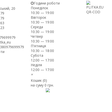
Години роботи
Понеділок
ський, 20
10:30 — 19:00
-79
Вівторок
-79
10:30 — 19:00
-63
Середа
-23
10:30 — 19:00
Четвер
979699979
10:30 — 19:00
itka_eu
П'ятниця
+380979699979
10:30 — 18:00
оти
Субота
12:00 — 17:00
Неділя
12:00 — 17:00
×
Кошик (
0
)
на суму
0 грн.