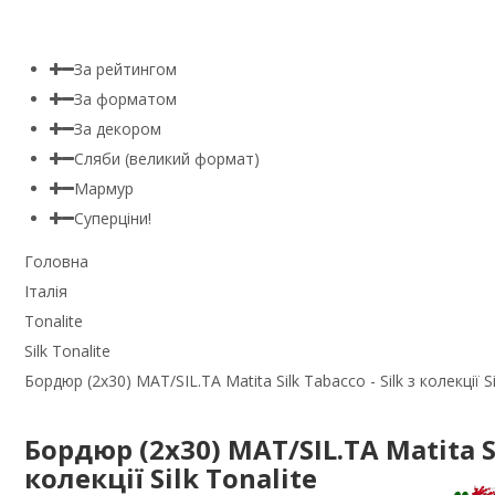
За рейтингом
За форматом
За декором
Сляби (великий формат)
Мармур
Суперціни!
Головна
Італія
Tonalite
Silk Tonalite
Бордюр (2x30) MAT/SIL.TA Matita Silk Tabacco - Silk з колекції Si
Бордюр (2x30) MAT/SIL.TA Matita Sil
колекції Silk Tonalite