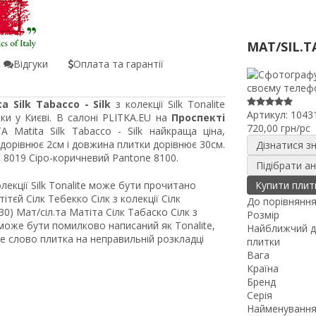
MAT/SIL.T
Відгуки
Оплата та гарантії
a Silk Tabacco - Silk
з колекції Silk Tonalite
Артикул:
1043
ки у Києві. В салоні PLITKA.EU на
Проспекті
720,00 грн/pc
A Matita Silk Tabacco - Silk найкраща ціна,
дорівнює 2см і довжина плитки дорівнює 30см.
Дізнатися з
 8019 Сіро-коричневий Pantone 8100.
Підібрати а
колекції Silk Tonalite може бути прочитано
Купити плит
тєй Сілк Тебекко Сілк з колекції Сілк
До порівнянн
0) Мат/сіл.та Матіта Сілк Табаско Сілк з
Розмір
e може бути помилково написаний як Tonalite,
Найближчий д
аме слово плитка на неправильній розкладці
плитки
Вага
Країна
Бренд
Серія
Найменування