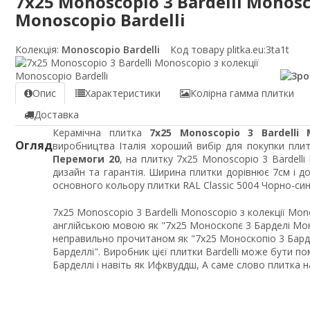
7x25 Monoscopio 3 Bardelli Monosc
Monoscopio Bardelli
Колекція:
Monoscopio Bardelli
Код товару plitka.eu:
3ta1t
Опис
Характеристики
Колірна гамма плитки
Доставка
Керамічна плитка
7x25 Monoscopio 3 Bardelli 
Огляд
виробництва Італія хороший вибір для покупки плит
Перемоги 20
, на плитку 7x25 Monoscopio 3 Bardell
дизайн та гарантія. Ширина плитки дорівнює 7см і 
основного кольору плитки RAL Classic 5004 Чорно-син
7x25 Monoscopio 3 Bardelli Monoscopio з колекції Mo
англійською мовою як "7x25 Моноскопє 3 Барделі Мон
неправильно прочитаном як "7x25 Моноскопіо 3 Бард
Барделлі". Виробник цієї плитки Bardelli може бути пом
Барделлі і навіть як Ифквуддш, А саме слово плитка 