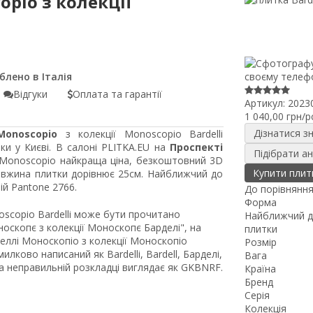
opio з колекції
Відгуки
Оплата та гарантії
Артикул:
2023
1 040,00 грн/p
Дізнатися з
Monoscopio
з колекції Monoscopio Bardelli
ки у Києві. В салоні PLITKA.EU на
Проспекті
Підібрати а
i Monoscopio найкраща ціна, безкоштовний 3D
Купити плит
довжина плитки дорівнює 25см. Найближчий до
ій Pantone 2766.
До порівнянн
Форма
noscopio Bardelli може бути прочитано
Найближчий д
оскопє з колекції Моноскопє Барделі", на
плитки
еллі Моноскопіо з колекції Моноскопіо
Розмір
илково написаний як Bardelli, Bardell, Барделі,
Вага
на неправильній розкладці виглядає як GKBNRF.
Країна
Бренд
Серія
Колекція