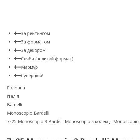
За рейтингом
За форматом
За декором
Сляби (великий формат)
Мармур
Суперціни!
Головна
Італія
Bardelli
Monoscopio Bardelli
7x25 Monoscopio 3 Bardelli Monoscopio з колекції Monoscopio B