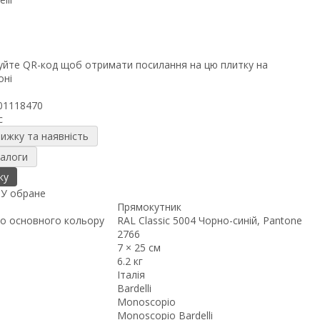
01118470
c
нижку та наявність
налоги
ку
я
У обране
Прямокутник
о основного кольору
RAL Classic 5004 Чорно-синій, Pantone
2766
7 × 25 см
6.2 кг
Італія
Bardelli
Monoscopio
Monoscopio Bardelli