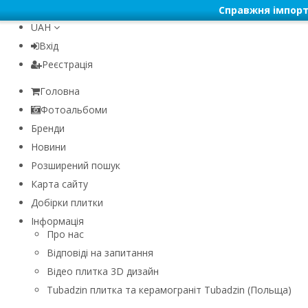
Справжня імпорт
UAH
Вхід
Реєстрація
Головна
Фотоальбоми
Бренди
Новини
Розширений пошук
Карта сайту
Добірки плитки
Інформація
Про нас
Відповіді на запитання
Відео плитка 3D дизайн
Tubadzin плитка та керамограніт Tubadzin (Польща)