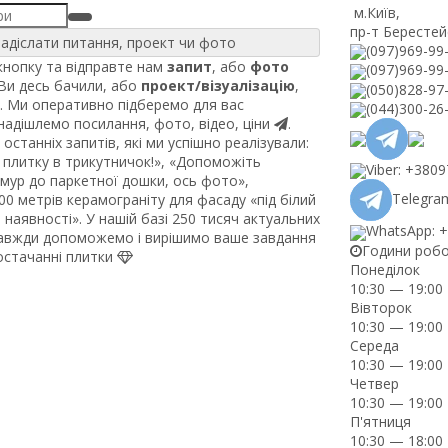
м.Київ
,
пр-т Берестей
адіслати питання, проект чи фото
(097)969-99
нопку та відправте нам
запит
, або
фото
(097)969-99
 Ви десь бачили, або
проект/візуалізацію
,
(050)828-97
. Ми оперативно підберемо для вас
(044)300-26
 надішлемо посилання, фото, відео, ціни
.
останніх запитів, які ми успішно реалізували:
плитку в трикутничок!», «Допоможіть
Viber: +380
рмур до паркетної дошки, ось фото»,
Telegram
0 метрів керамограніту для фасаду «під білий
наявності». У нашій базі 250 тисяч актуальних
WhatsApp: 
завжди допоможемо і вирішимо ваше завдання
Години роб
постачанні плитки
Понеділок
10:30 — 19:00
Вівторок
10:30 — 19:00
Середа
10:30 — 19:00
Четвер
10:30 — 19:00
П'ятниця
10:30 — 18:00