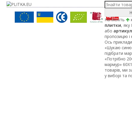
Н
Натисніть
к
плитки
, яку
або
артикул
пропозицію і
Ось приклади 
«Шукаю синю 
підібрати ма
«Потрібно 200
мармур» 60Х1 
товарів, ми 
у виборі та 