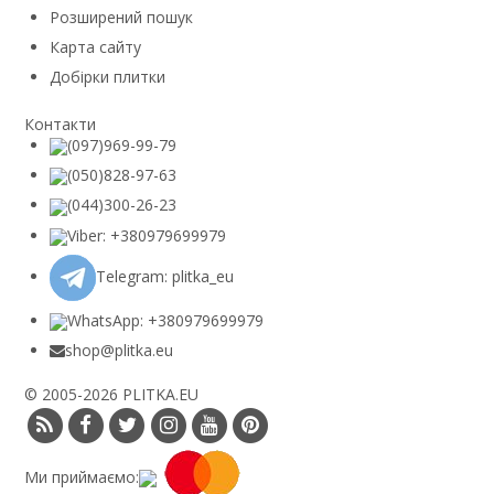
Розширений пошук
Карта сайту
Добірки плитки
Контакти
(097)969-99-79
(050)828-97-63
(044)300-26-23
Viber: +380979699979
Telegram: plitka_eu
WhatsApp: +380979699979
shop@plitka.eu
© 2005-2026 PLITKA.EU
Ми приймаємо: