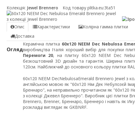
Колекція:
Jewel Brennero
Код товару plitka.eu:
3ta51
Опис
Характеристики
Колірна гамма плитки
Доставка
Керамічна плитка
60x120 NEEM Dec Nebulosa Emer
Огляд
виробництва Італія хороший вибір для покупки плит
Перемоги 20
, на плитку 60x120 NEEM Dec Nebulo
безкоштовний 3D дизайн та гарантія. Ширина плит
120см. Найближчий до основного кольору плитки RAL 
60x120 NEEM DecNebulosaEmerald Brennero Jewel з ко
англійською мовою як "60x120 Нім Дек Небулозєй Іма
Бреннаро", на неправильно прочитаном як "60x120 
з колекції Джевел Бреннеро". Виробник цієї плитки 
Brennero, Brenner, Бреннаро, Бреннеро і навіть як Ик
розкладці виглядає як GKBNRF.