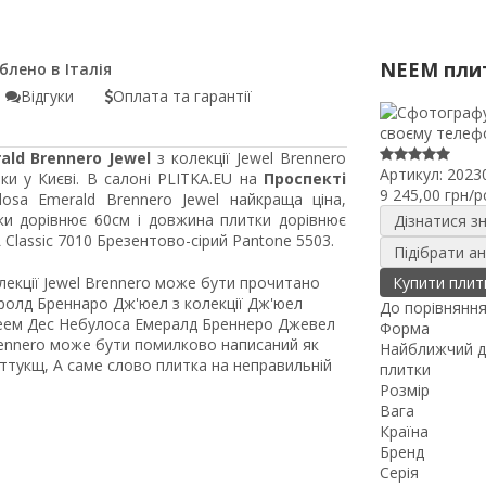
NEEM пли
Відгуки
Оплата та гарантії
ald Brennero Jewel
з колекції Jewel Brennero
Артикул:
2023
ки у Києві. В салоні PLITKA.EU на
Проспекті
9 245,00 грн/p
sa Emerald Brennero Jewel найкраща ціна,
ки дорівнює 60см і довжина плитки дорівнює
Дізнатися з
Classic 7010 Брезентово-сірий Pantone 5503.
Підібрати а
лекції Jewel Brennero може бути прочитано
Купити плит
ролд Бреннаро Дж'юел з колекції Дж'юел
До порівнянн
Неем Дес Небулоса Емералд Бреннеро Джевел
Форма
Brennero може бути помилково написаний як
Найближчий д
уттукщ, А саме слово плитка на неправильній
плитки
Розмір
Вага
Країна
Бренд
Серія