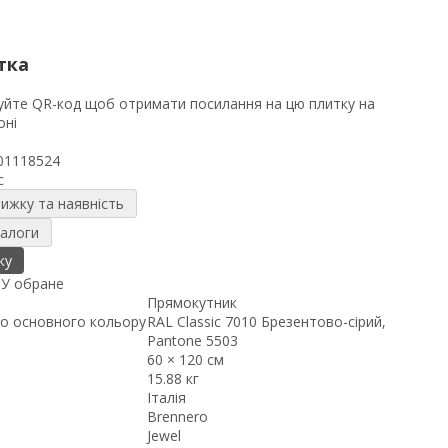
тка
01118524
c
нижку та наявність
налоги
ку
я
У обране
Прямокутник
о основного кольору
RAL Classic 7010 Брезентово-сірий,
Pantone 5503
60 × 120 см
15.88 кг
Італія
Brennero
Jewel