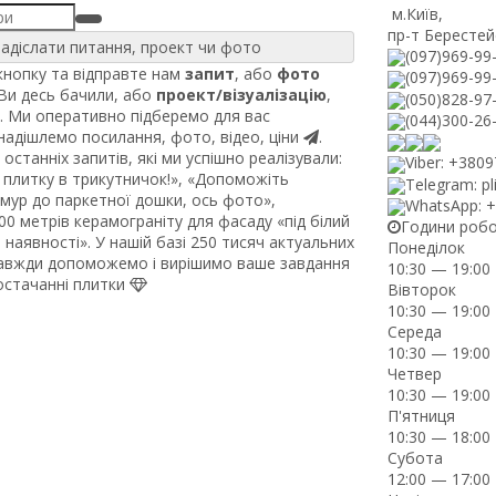
м.Київ
,
пр-т Берестей
адіслати питання, проект чи фото
(097)969-99
нопку та відправте нам
запит
, або
фото
(097)969-99
 Ви десь бачили, або
проект/візуалізацію
,
(050)828-97
. Ми оперативно підберемо для вас
(044)300-26
 надішлемо посилання, фото, відео, ціни
.
останніх запитів, які ми успішно реалізували:
Viber: +380
плитку в трикутничок!», «Допоможіть
Telegram: pl
рмур до паркетної дошки, ось фото»,
WhatsApp: 
0 метрів керамограніту для фасаду «під білий
Години роб
наявності». У нашій базі 250 тисяч актуальних
Понеділок
завжди допоможемо і вирішимо ваше завдання
10:30 — 19:00
постачанні плитки
Вівторок
10:30 — 19:00
Середа
10:30 — 19:00
Четвер
10:30 — 19:00
П'ятниця
10:30 — 18:00
Субота
12:00 — 17:00