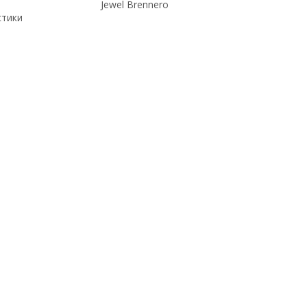
Jewel Brennero
стики