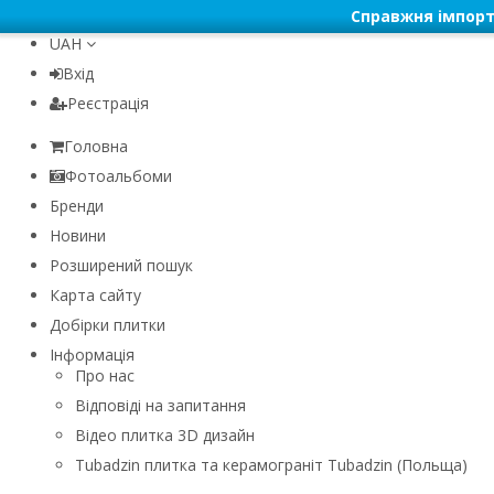
Справжня імпорт
UAH
Вхід
Реєстрація
Головна
Фотоальбоми
Бренди
Новини
Розширений пошук
Карта сайту
Добірки плитки
Інформація
Про нас
Відповіді на запитання
Відео плитка 3D дизайн
Tubadzin плитка та керамограніт Tubadzin (Польща)