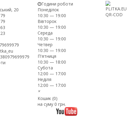
Години роботи
ський, 20
Понеділок
-79
10:30 — 19:00
Вівторок
-79
10:30 — 19:00
-63
Середа
-23
10:30 — 19:00
Четвер
979699979
10:30 — 19:00
itka_eu
П'ятниця
+380979699979
10:30 — 18:00
оти
Субота
12:00 — 17:00
Неділя
12:00 — 17:00
×
Кошик (
0
)
на суму
0 грн.