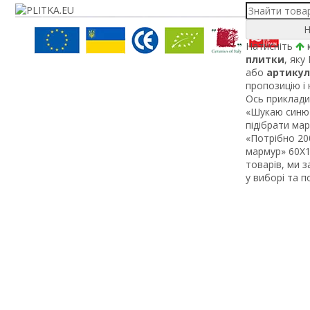
Н
Натисніть
к
плитки
, яку
або
артикул
пропозицію і
Ось приклади 
«Шукаю синю 
підібрати ма
«Потрібно 200
мармур» 60Х1 
товарів, ми 
у виборі та 