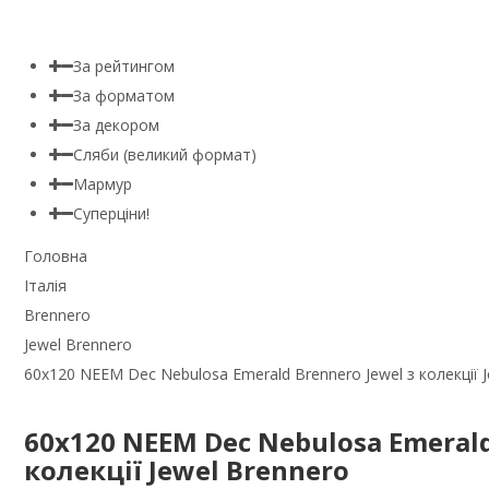
За рейтингом
За форматом
За декором
Сляби (великий формат)
Мармур
Суперціни!
Головна
Італія
Brennero
Jewel Brennero
60x120 NEEM Dec Nebulosa Emerald Brennero Jewel з колекції 
60x120 NEEM Dec Nebulosa Emerald
колекції Jewel Brennero