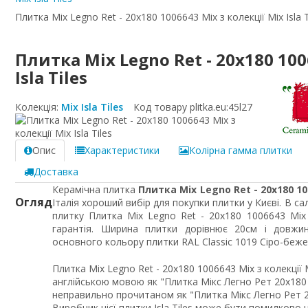
Плитка Mix Legno Ret - 20x180 1006643 Mix з колекції Mix Isla T
Плитка Mix Legno Ret - 20x180 100
Isla Tiles
Колекція:
Mix Isla Tiles
Код товару plitka.eu:
45l27
Опис
Характеристики
Колірна гамма плитки
Доставка
Керамічна плитка
Плитка Mix Legno Ret - 20x180 10
Огляд
Італія хороший вибір для покупки плитки у Києві. В с
плитку Плитка Mix Legno Ret - 20x180 1006643 Mi
гарантія. Ширина плитки дорівнює 20см і довжи
основного кольору плитки RAL Classic 1019 Сіро-беже
Плитка Mix Legno Ret - 20x180 1006643 Mix з колекції 
англійською мовою як "Плитка Мікс Легно Рет 20x180 10
неправильно прочитаном як "Плитка Мікс Легно Рет 20x
Виробник цієї плитки Isla Tiles може бути помилково напи