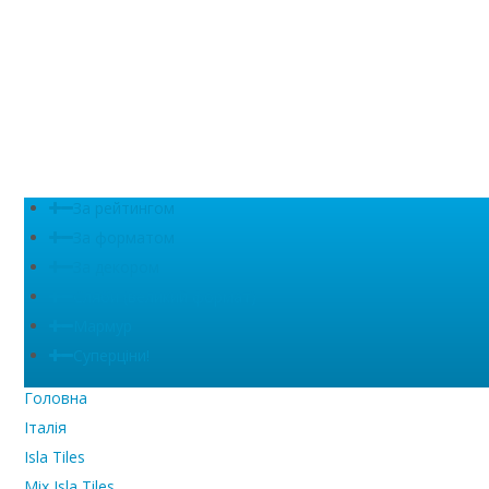
За рейтингом
За форматом
За декором
Сляби (великий формат)
Мармур
Суперціни!
Головна
Італія
Isla Tiles
Mix Isla Tiles