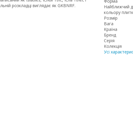
Форма
ильній розкладці виглядає як GKBNRF.
Найближчий д
кольору плит
Розмір
Вага
Країна
Бренд
Серія
Колекція
Усі характери