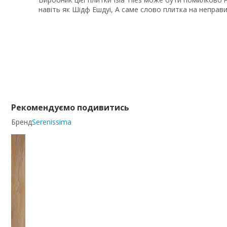
навіть як Шідф Ешдуі, А саме слово плитка на неправ
Рекомендуємо подивитись
Бренд
Serenissima