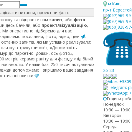
м.Київ
,
пр-т Берестей
адіслати питання, проект чи фото
(097)969-99
нопку та відправте нам
запит
, або
фото
(097)969-99
 Ви десь бачили, або
проект/візуалізацію
,
(050)828-97
. Ми оперативно підберемо для вас
 надішлемо посилання, фото, відео, ціни
.
останніх запитів, які ми успішно реалізували:
плитку в трикутничок!», «Допоможіть
рмур до паркетної дошки, ось фото»,
0 метрів керамограніту для фасаду «під білий
наявності». У нашій базі 250 тисяч актуальних
завжди допоможемо і вирішимо ваше завдання
26-23
постачанні плитки
Viber: +380
Telegram: pl
WhatsApp: 
Години роб
Понеділок
10:30 — 19:00
Вівторок
10:30 — 19:00
Середа