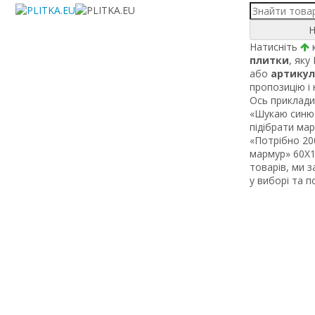
Н
Натисніть
к
плитки
, яку
або
артикул
пропозицію і
Ось приклади 
«Шукаю синю 
підібрати ма
«Потрібно 200
мармур» 60Х1 
товарів, ми 
у виборі та 