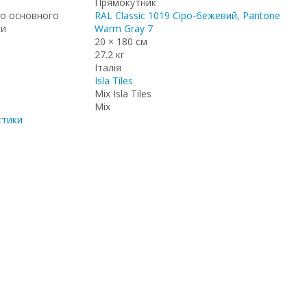
Прямокутник
о основного
RAL Classic 1019 Сіро-бежевий, Pantone
ки
Warm Gray 7
20 × 180 см
27.2 кг
Італія
Isla Tiles
Mix Isla Tiles
Mix
стики