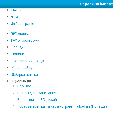
Справжня імпорт
UAH
Вхід
Реєстрація
Головна
Фотоальбоми
Бренди
Новини
Розширений пошук
Карта сайту
Добірки плитки
Інформація
Про нас
Відповіді на запитання
Відео плитка 3D дизайн
Tubadzin плитка та керамограніт Tubadzin (Польща)