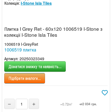
Колекція:
I-Stone Isla Tiles
Плитка I Grey Ret - 60x120 1006519 I-Stone з
колекції I-Stone Isla Tiles
1006519 I-GreyRet
1006519 плитка
Артикул: 20250323349
Дізнатися знижку та наявність...
Підібрати аналоги...
−
+
➫2 034 грн.
=0.72m
2