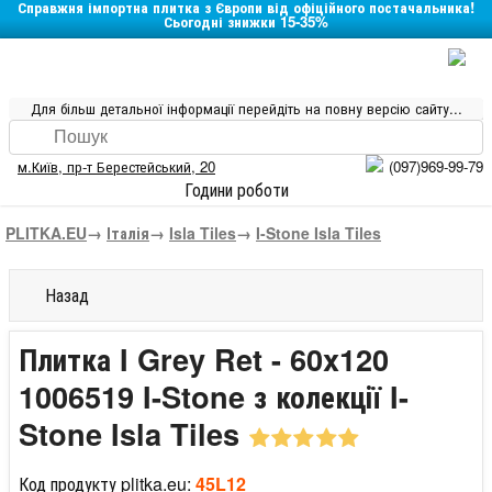
Справжня імпортна плитка з Європи від офіційного постачальника!
Сьогодні знижки 15-35%
Для більш детальної інформації перейдіть на повну версію сайту...
м.Київ
,
пр-т Берестейський, 20
(097)969-99-79
Години роботи
PLITKA.EU
→
Італія
→
Isla Tiles
→
I-Stone Isla Tiles
Назад
Плитка I Grey Ret - 60x120
1006519 I-Stone з колекції I-
Stone Isla Tiles
Код продукту plitka.eu:
45L12