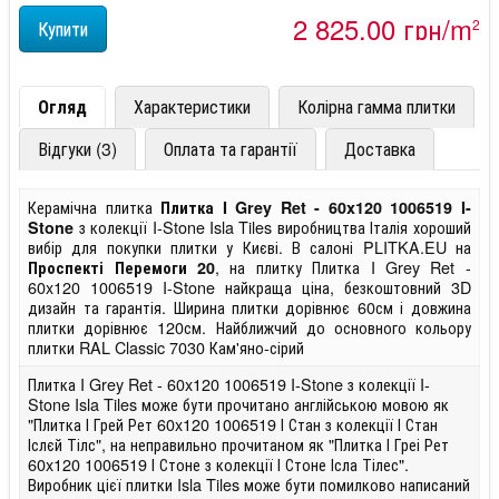
2 825,00 грн/m
2
Огляд
Характеристики
Колірна гамма плитки
Відгуки (3)
Оплата та гарантії
Доставка
Керамічна плитка
Плитка I Grey Ret - 60x120 1006519 I-
з колекції I-Stone Isla Tiles виробництва Італія хороший
Stone
вибір для покупки плитки у Києві. В салоні PLITKA.EU на
, на плитку Плитка I Grey Ret -
Проспекті Перемоги 20
60x120 1006519 I-Stone найкраща ціна, безкоштовний 3D
дизайн та гарантія. Ширина плитки дорівнює 60см і довжина
плитки дорівнює 120см. Найближчий до основного кольору
плитки RAL Classic 7030 Кам'яно-сірий
Плитка I Grey Ret - 60x120 1006519 I-Stone з колекції I-
Stone Isla Tiles може бути прочитано англійською мовою як
"Плитка І Грей Рет 60x120 1006519 І Стан з колекції І Стан
Іслєй Тілс", на неправильно прочитаном як "Плитка І Греі Рет
60x120 1006519 І Стоне з колекції І Стоне Ісла Тілес".
Виробник цієї плитки Isla Tiles може бути помилково написаний