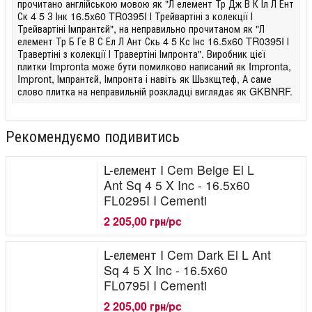
прочитано англійською мовою як "Л елемент Тр Дж В К Іл Л Ент
Ск 4 5 З Інк 16.5x60 TR0395I І Трейвартіні з колекції І
Трейвартіні Імпрантєй", на неправильно прочитаном як "Л
елемент Тр Б Ге В С Ел Л Ант Скь 4 5 Кс Інс 16.5x60 TR0395I І
Травертіні з колекції І Травертіні Імпронта". Виробник цієї
плитки Impronta може бути помилково написаний як Impronta,
Impront, Імпрантєй, Імпронта і навіть як Шьзкщтеф, А саме
слово плитка на неправильній розкладці виглядає як GKBNRF.
Рекомендуємо подивитись
L-елемент I Cem Beige El L
Ant Sq 4 5 X Inc - 16.5x60
FL0295I I Cementi
2 205,00 грн/pc
L-елемент I Cem Dark El L Ant
Sq 4 5 X Inc - 16.5x60
FL0795I I Cementi
2 205,00 грн/pc