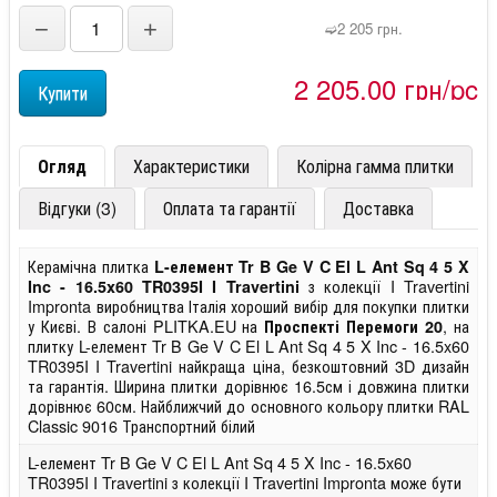
−
+
➫2 205 грн.
2 205,00 грн/pc
Огляд
Характеристики
Колірна гамма плитки
Відгуки (3)
Оплата та гарантії
Доставка
Керамічна плитка
L-елемент Tr B Ge V C El L Ant Sq 4 5 X
з колекції I Travertini
Inc - 16.5x60 TR0395I I Travertini
Impronta виробництва Італія хороший вибір для покупки плитки
у Києві. В салоні PLITKA.EU на
, на
Проспекті Перемоги 20
плитку L-елемент Tr B Ge V C El L Ant Sq 4 5 X Inc - 16.5x60
TR0395I I Travertini найкраща ціна, безкоштовний 3D дизайн
та гарантія. Ширина плитки дорівнює 16.5см і довжина плитки
дорівнює 60см. Найближчий до основного кольору плитки RAL
Classic 9016 Транспортний білий
L-елемент Tr B Ge V C El L Ant Sq 4 5 X Inc - 16.5x60
TR0395I I Travertini з колекції I Travertini Impronta може бути