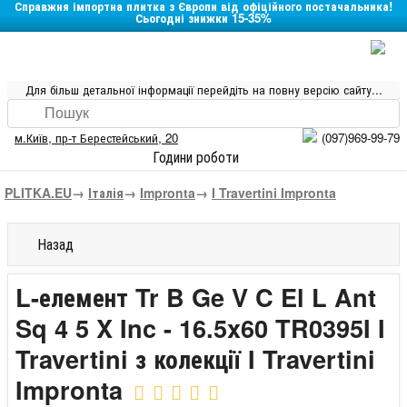
Справжня імпортна плитка з Європи від офіційного постачальника!
Сьогодні знижки 15-35%
Для більш детальної інформації перейдіть на повну версію сайту...
м.Київ
,
пр-т Берестейський, 20
(097)969-99-79
Години роботи
PLITKA.EU
→
Італія
→
Impronta
→
I Travertini Impronta
Назад
L-елемент Tr B Ge V C El L Ant
Sq 4 5 X Inc - 16.5x60 TR0395I I
Travertini з колекції I Travertini
Impronta