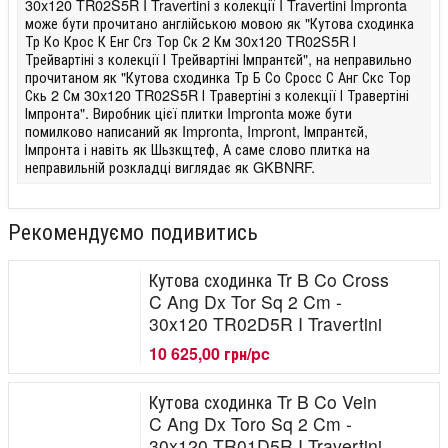
30x120 TR02S5R I Travertini з колекції I Travertini Impronta
може бути прочитано англійською мовою як "Кутова сходинка
Тр Ко Крос К Енг Сгз Тор Ск 2 Км 30x120 TR02S5R І
Трейвартіні з колекції І Трейвартіні Імпрантєй", на неправильно
прочитаном як "Кутова сходинка Тр Б Со Сросс С Анг Скс Тор
Скь 2 См 30x120 TR02S5R І Травертіні з колекції І Травертіні
Імпронта". Виробник цієї плитки Impronta може бути
помилково написаний як Impronta, Impront, Імпрантєй,
Імпронта і навіть як Шьзкщтеф, А саме слово плитка на
неправильній розкладці виглядає як GKBNRF.
Рекомендуємо подивитись
Кутова сходинка Tr B Co Cross
C Ang Dx Tor Sq 2 Cm -
30x120 TR02D5R I Travertini
10 625,00 грн/pc
Кутова сходинка Tr B Co Vein
C Ang Dx Toro Sq 2 Cm -
30x120 TR01D5R I Travertini