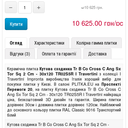
−
+
➫10 625 грн.
10 625,00 грн/pc
Огляд
Характеристики
Колірна гамма плитки
Відгуки (3)
Оплата та гарантії
Доставка
Керамічна плитка
Кутова сходинка Tr B Co Cross C Ang Sx
з колекції I
Tor Sq 2 Cm - 30x120 TR02S5R I Travertini
Travertini Impronta виробництва Італія хороший вибір для
покупки плитки у Києві. В салоні PLITKA.EU на
Проспекті
, на плитку Кутова сходинка Tr B Co Cross C
Перемоги 20
Ang Sx Tor Sq 2 Cm - 30x120 TR02S5R I Travertini найкраща
ціна, безкоштовний 3D дизайн та гарантія. Ширина плитки
дорівнює 30см і довжина плитки дорівнює 120см. Найближчий
до основного кольору плитки RAL Classic 9016 Транспортний
білий
Кутова сходинка Tr B Co Cross C Ang Sx Tor Sq 2 Cm -