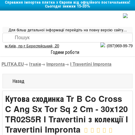
Справжня імпортна плитка з Європи від офіційного постачальника!
Сьогодні знижки 15-35%
Для більш детальної інформації перейдіть на повну версію сайту...
м.Київ
,
пр-т Берестейський, 20
(097)969-99-79
Години роботи
PLITKA.EU
→
Італія
→
Impronta
→
I Travertini Impronta
Назад
Кутова сходинка Tr B Co Cross
C Ang Sx Tor Sq 2 Cm - 30x120
TR02S5R I Travertini з колекції I
Travertini Impronta