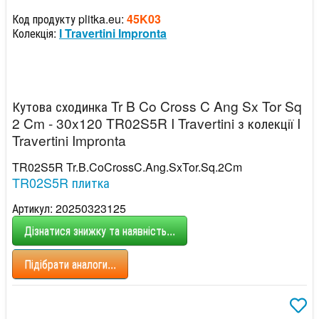
Код продукту plitka.eu:
45K03
Колекція:
I Travertini Impronta
Кутова сходинка Tr B Co Cross C Ang Sx Tor Sq
2 Cm - 30x120 TR02S5R I Travertini з колекції I
Travertini Impronta
TR02S5R Tr.B.CoCrossC.Ang.SxTor.Sq.2Cm
TR02S5R плитка
Артикул: 20250323125
Дізнатися знижку та наявність...
Підібрати аналоги...