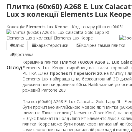
Плитка (60x60) A268 E. Lux Calacat
Lux з колекції Elements Lux Keope
Колекція:
Elements Lux Keope
Код товару plitka.eu:
0k031
Опис
Характеристики
Колірна гамма плитки
Доставка
Керамічна плитка
Плитка (60x60) A268 E. Lux Cala
Огляд
Elements Lux Keope виробництва Італія хороший в
PLITKA.EU на
Проспекті Перемоги 20
, на плитку Пли
Elements Lux найкраща ціна, безкоштовний 3D дизайн
довжина плитки дорівнює 60см. Найближчий до основн
рожевий Pantone 263.
Плитка (60x60) A268 E. Lux Calacatta Gold Lapp Rt - El
бути прочитано англійською мовою як "Плитка (60x60)
Ілементс Л'юкс з колекції Ілементс Л'юкс Кіоп", на н
Е. Лукс Калакатта Голд Лапп Рт Елементс Лукс з колек
плитки Keope може бути помилково написаний як Keope
саме слово плитка на неправильній розкладці вигляд