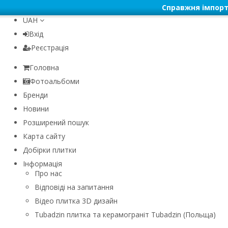
Справжня імпорт
UAH
Вхід
Реєстрація
Головна
Фотоальбоми
Бренди
Новини
Розширений пошук
Карта сайту
Добірки плитки
Інформація
Про нас
Відповіді на запитання
Відео плитка 3D дизайн
Tubadzin плитка та керамограніт Tubadzin (Польща)