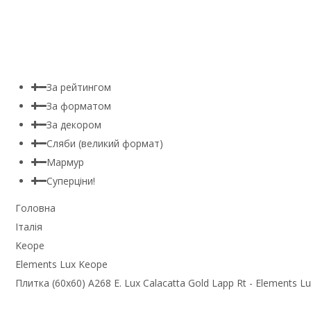
За рейтингом
За форматом
За декором
Сляби (великий формат)
Мармур
Суперціни!
Головна
Італія
Keope
Elements Lux Keope
Плитка (60x60) A268 E. Lux Calacatta Gold Lapp Rt - Elements L