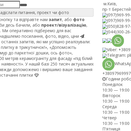
м.Київ
,
пр-т Берестей
адіслати питання, проект чи фото
(097)969-99
нопку та відправте нам
запит
, або
фото
(097)969-99
 Ви десь бачили, або
проект/візуалізацію
,
(050)828-97
. Ми оперативно підберемо для вас
(044)300-26
 надішлемо посилання, фото, відео, ціни
.
останніх запитів, які ми успішно реалізували:
плитку в трикутничок!», «Допоможіть
Viber: +380
рмур до паркетної дошки, ось фото»,
Telegram: pl
0 метрів керамограніту для фасаду «під білий
WhatsAp
наявності». У нашій базі 250 тисяч актуальних
завжди допоможемо і вирішимо ваше завдання
+38097969997
постачанні плитки
Години роб
Понеділок
10:30 — 19:00
Вівторок
10:30 — 19:00
Середа
10:30 — 19:00
Четвер
10:30 — 19:00
П'ятниця