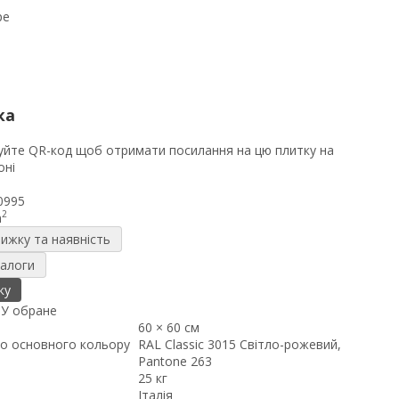
ка
0995
2
m
нижку та наявність
налоги
ку
я
У обране
60 × 60 см
о основного кольору
RAL Classic 3015 Світло-рожевий,
Pantone 263
25 кг
Італія