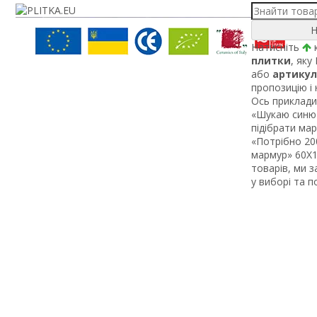
Н
Натисніть
к
плитки
, яку
або
артикул
пропозицію і
Ось приклади 
«Шукаю синю 
підібрати ма
«Потрібно 200
мармур» 60Х1 
товарів, ми 
у виборі та 