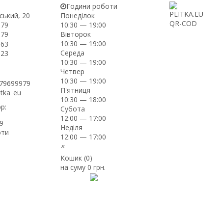
Години роботи
ський, 20
Понеділок
-79
10:30 — 19:00
Вівторок
-79
10:30 — 19:00
-63
Середа
-23
10:30 — 19:00
Четвер
10:30 — 19:00
979699979
П'ятниця
itka_eu
10:30 — 18:00
p:
Субота
12:00 — 17:00
9
Неділя
оти
12:00 — 17:00
×
Кошик (
0
)
на суму
0 грн.