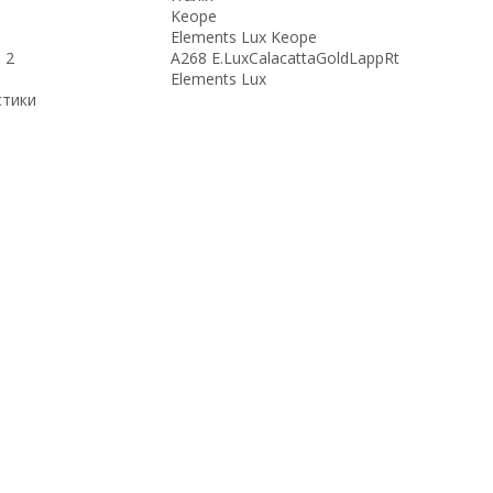
Keope
Elements Lux Keope
 2
A268 E.LuxCalacattaGoldLappRt
Elements Lux
стики