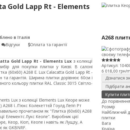
ta Gold Lapp Rt - Elements
A268 плит
Відгуки
Оплата та гарантії
catta Gold Lapp Rt - Elements Lux
з колекції
Артикул:
1040
ибір для покупки плитки у Києві. В салоні
6 018,00 грн/
тка (60x60) A268 E. Lux Calacatta Gold Lapp Rt -
 та гарантія. Ширина плитки дорівнює 60см і
Дізнатися з
ого кольору плитки RAL Classic 3015 Світло-
Підібрати а
Купити плит
ements Lux з колекції Elements Lux Keope може
До порівнянн
 A268 І. Л'юкс Колекеттєй Гоулд Лепп Рт
Розмір
еправильно прочитаном як "Плитка (60x60) A268
Найближчий д
ції Елементс Лукс Кеопе". Виробник цієї
плитки
, Keop, Кіоп, Кеопе і навіть як Лущзу, А
Вага
ає як GKBNRF.
Країна